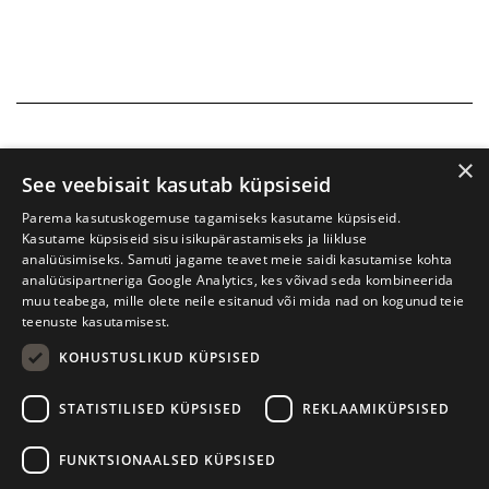
×
See veebisait kasutab küpsiseid
Parema kasutuskogemuse tagamiseks kasutame küpsiseid.
Kasutame küpsiseid sisu isikupärastamiseks ja liikluse
analüüsimiseks. Samuti jagame teavet meie saidi kasutamise kohta
analüüsipartneriga Google Analytics, kes võivad seda kombineerida
muu teabega, mille olete neile esitanud või mida nad on kogunud teie
teenuste kasutamisest.
KOHUSTUSLIKUD KÜPSISED
Tartu International Literature Festival Prima Vista
STATISTILISED KÜPSISED
REKLAAMIKÜPSISED
W. Struve 1, Tartu 50091
+372 7427079
+372 56906836
FUNKTSIONAALSED KÜPSISED
Contact us