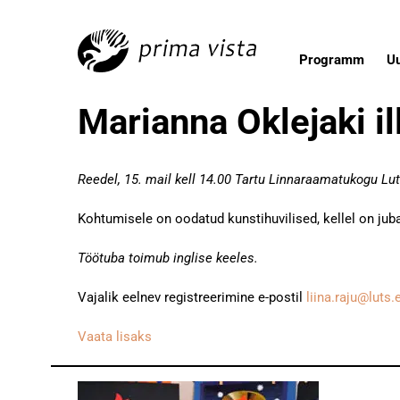
Programm
U
Marianna Oklejaki il
Reedel, 15. mail kell 14.00 Tartu Linnaraamatukogu Lu
Kohtumisele on oodatud kunstihuvilised, kellel on j
Töötuba toimub inglise keeles.
Vajalik eelnev registreerimine e-postil
liina.raju@luts.
Vaata lisaks