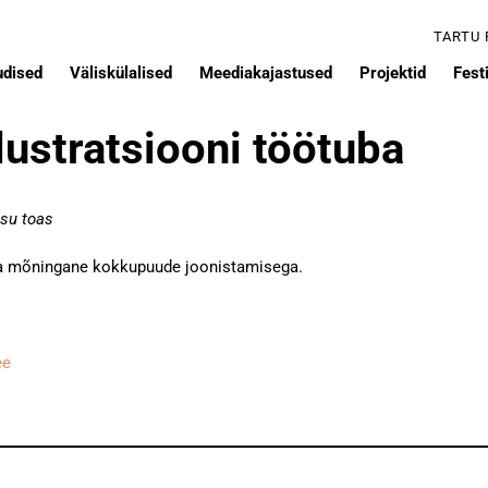
TARTU
udised
Väliskülalised
Meediakajastused
Projektid
Festi
lustratsiooni töötuba
tsu toas
uba mõningane kokkupuude joonistamisega.
ee