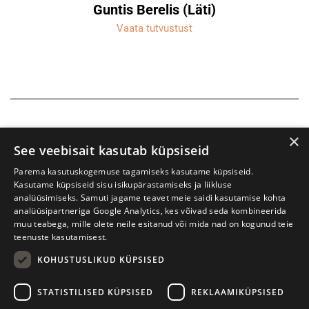
Guntis Berelis (Läti)
Vaata tutvustust
×
See veebisait kasutab küpsiseid
Parema kasutuskogemuse tagamiseks kasutame küpsiseid.
Kasutame küpsiseid sisu isikupärastamiseks ja liikluse
analüüsimiseks. Samuti jagame teavet meie saidi kasutamise kohta
analüüsipartneriga Google Analytics, kes võivad seda kombineerida
muu teabega, mille olete neile esitanud või mida nad on kogunud teie
teenuste kasutamisest.
KOHUSTUSLIKUD KÜPSISED
Prima Vista kirjandusfestival
W. Struve 1, Tartu 50091
STATISTILISED KÜPSISED
REKLAAMIKÜPSISED
+372 7427079
+372 56906836