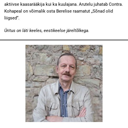
aktiivse kaasarääkija kui ka kuulajana. Arutelu juhatab Contra.
Kohapeal on võimalik osta Berelise raamatut „Sõnad olid
liigsed“.
Üritus on läti keeles, eestikeelse järeltõlkega.