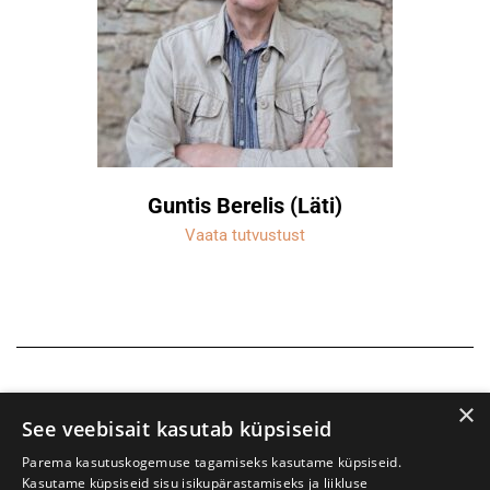
Guntis Berelis (Läti)
Vaata tutvustust
×
See veebisait kasutab küpsiseid
Parema kasutuskogemuse tagamiseks kasutame küpsiseid.
Kasutame küpsiseid sisu isikupärastamiseks ja liikluse