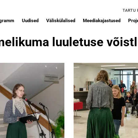
TARTU
ogramm
Uudised
Väliskülalised
Meediakajastused
Proj
elikuma luuletuse võist