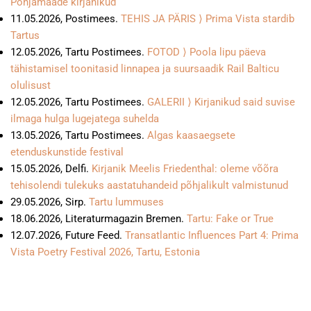
Põhjamaade kirjanikud
11.05.2026, Postimees.
TEHIS JA PÄRIS ⟩ Prima Vista stardib
Tartus
12.05.2026, Tartu Postimees.
FOTOD ⟩ Poola lipu päeva
tähistamisel toonitasid linnapea ja suursaadik Rail Balticu
olulisust
12.05.2026, Tartu Postimees.
GALERII ⟩ Kirjanikud said suvise
ilmaga hulga lugejatega suhelda
13.05.2026, Tartu Postimees.
Algas kaasaegsete
etenduskunstide festival
15.05.2026, Delfi.
Kirjanik Meelis Friedenthal: oleme võõra
tehisolendi tulekuks aastatuhandeid põhjalikult valmistunud
29.05.2026, Sirp.
Tartu lummuses
18.06.2026, Literaturmagazin Bremen.
Tartu: Fake or True
12.07.2026, Future Feed.
Transatlantic Influences Part 4: Prima
Vista Poetry Festival 2026, Tartu, Estonia