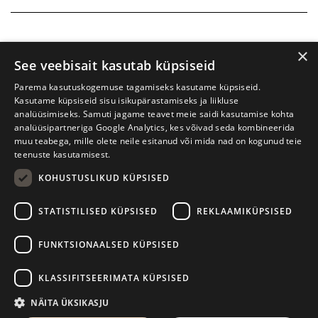
×
See veebisait kasutab küpsiseid
Parema kasutuskogemuse tagamiseks kasutame küpsiseid.
Kasutame küpsiseid sisu isikupärastamiseks ja liikluse
analüüsimiseks. Samuti jagame teavet meie saidi kasutamise kohta
analüüsipartneriga Google Analytics, kes võivad seda kombineerida
muu teabega, mille olete neile esitanud või mida nad on kogunud teie
teenuste kasutamisest.
KOHUSTUSLIKUD KÜPSISED
Prima Vista kirjandusfestival
W. Struve 1, Tartu 50091
STATISTILISED KÜPSISED
REKLAAMIKÜPSISED
+372 7427079
+372 56906836
FUNKTSIONAALSED KÜPSISED
info@kirjandusfestival.tartu.ee
Kontaktid
KLASSIFITSEERIMATA KÜPSISED
Kodulehe tegemine - AMA
NÄITA ÜKSIKASJU