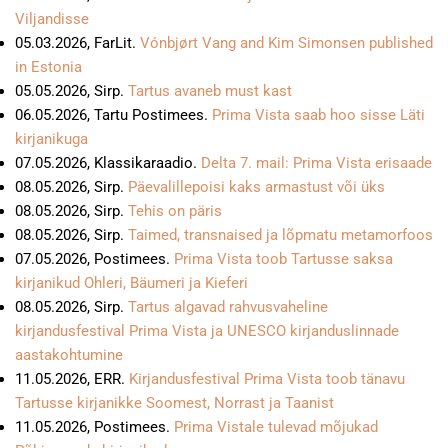
Viljandisse
05.03.2026, FarLit.
Vónbjørt Vang and Kim Simonsen published
in Estonia
05.05.2026, Sirp.
Tartus avaneb must kast
06.05.2026, Tartu Postimees.
Prima Vista saab hoo sisse Läti
kirjanikuga
07.05.2026, Klassikaraadio.
Delta 7. mail: Prima Vista erisaade
08.05.2026, Sirp.
Päevalillepoisi kaks armastust või üks
08.05.2026, Sirp.
Tehis on päris
08.05.2026, Sirp.
Taimed, transnaised ja lõpmatu metamorfoos
07.05.2026, Postimees.
Prima Vista toob Tartusse saksa
kirjanikud Ohleri, Bäumeri ja Kieferi
08.05.2026, Sirp.
Tartus algavad rahvusvaheline
kirjandusfestival Prima Vista ja UNESCO kirjanduslinnade
aastakohtumine
11.05.2026, ERR.
Kirjandusfestival Prima Vista toob tänavu
Tartusse kirjanikke Soomest, Norrast ja Taanist
11.05.2026, Postimees.
Prima Vistale tulevad mõjukad