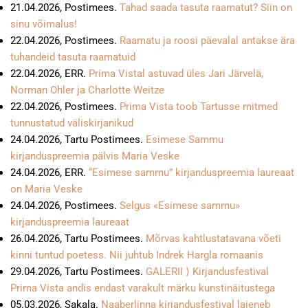
21.04.2026, Postimees.
Tahad saada tasuta raamatut? Siin on
sinu võimalus!
22.04.2026, Postimees.
Raamatu ja roosi päevalal antakse ära
tuhandeid tasuta raamatuid
22.04.2026, ERR.
Prima Vistal astuvad üles Jari Järvelä,
Norman Ohler ja Charlotte Weitze
22.04.2026, Postimees.
Prima Vista toob Tartusse mitmed
tunnustatud väliskirjanikud
24.04.2026, Tartu Postimees.
Esimese Sammu
kirjanduspreemia pälvis Maria Veske
24.04.2026, ERR.
“Esimese sammu” kirjanduspreemia laureaat
on Maria Veske
24.04.2026, Postimees.
Selgus «Esimese sammu»
kirjanduspreemia laureaat
26.04.2026, Tartu Postimees.
Mõrvas kahtlustatavana võeti
kinni tuntud poetess. Nii juhtub Indrek Hargla romaanis
29.04.2026, Tartu Postimees.
GALERII ⟩ Kirjandusfestival
Prima Vista andis endast varakult märku kunstinäitustega
05.03.2026, Sakala.
Naaberlinna kirjandusfestival laieneb