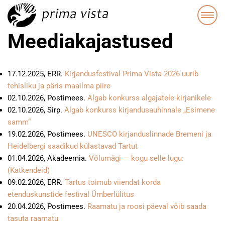
Meediakajastused
17.12.2025, ERR.
Kirjandusfestival Prima Vista 2026 uurib
tehisliku ja päris maailma piire
02.10.2026, Postimees.
Algab konkurss algajatele kirjanikele
02.10.2026, Sirp.
Algab konkurss kirjandusauhinnale „Esimene
samm“
19.02.2026, Postimees.
UNESCO kirjanduslinnade Bremeni ja
Heidelbergi saadikud külastavad Tartut
01.04.2026, Akadeemia.
Võlumägi — kogu selle lugu:
(Katkendeid)
09.02.2026, ERR.
Tartus toimub viiendat korda
etenduskunstide festival Ümberlülitus
20.04.2026, Postimees.
Raamatu ja roosi päeval võib saada
tasuta raamatu