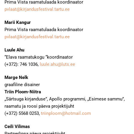
Prima Vista raamatulaada koordinaator
pvlaat@kirjandusfestival.tartu.ee
Marii Kangur
Prima Vista raamatulaada koordinaator
pvlaat@kirjandusfestival.tartu.ee
Luule Ahu
“Elava raamatukogu “koordinaator
(+372): 746 1036,
luule.ahu@luts.ee
Marge Nelk
graafiline disainer
Triin Ploom-Niitra
„Särtsuga kirjanduse”, Apollo programmi, „Esimese sammu”,
raamatu ja roosi päeva projektijuht
(+372) 5568 0253,
triinploom@hotmail.com
Ceili Vilimas
Partnerlinna päeva projektijuht