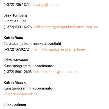
(+372) 736 1374,
liina.raju@luts.ee
Jaak Tomberg
Juhatuse liige
(+372) 5331 6276,
jaak.tomberg@kirjandusfestival.tartu.ee
Katrin Ruus
Turundus- ja kommunikatsioonijuht
(+372) 56502721,
katrin@kirjandusfestival.tartu.ee
Edith Hermann
Kunstiprogrammi koordinaator
(+372) 5661 2608,
edith.hermann@pallasart.ee
Katrin Maask
Kunstiprogrammi koordinaator
kata@kuumaastik.ee
Liisa Jaakson