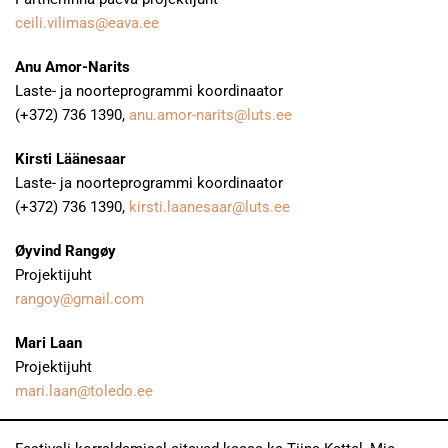
ceili.vilimas@eava.ee
Anu Amor-Narits
Laste- ja noorteprogrammi koordinaator
(+372) 736 1390,
anu.amor-narits@luts.ee
Kirsti Läänesaar
Laste- ja noorteprogrammi koordinaator
(+372) 736 1390,
kirsti.laanesaar@luts.ee
Øyvind Rangøy
Projektijuht
rangoy@gmail.com
Mari Laan
Projektijuht
mari.laan@toledo.ee