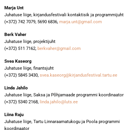
Marja Unt
Juhatuse liige, kirjandusfestivali kontaktisik ja programmijuht
(+372) 742 7079, 5690 6836,
marja.unt@gmail.com
Berk Vaher
Juhatuse liige, projektijuht
(+372) 511 7162,
berkvaher@gmail.com
Svea Kaseorg
Juhatuse liige, finantsjuht
(+372) 5845 3430,
svea.kaseorg@kirjandusfestival.tartu.ee
Linda Jahilo
Juhatuse liige, Saksa ja Põhjamaade programmi koordinaator
(+372) 5340 2168,
linda.jahilo@luts.ee
Liina Raju
Juhatuse liige, Tartu Linnaraamatukogu ja Poola programmi
koordinaator