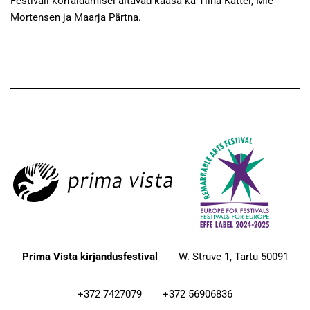
Festivali korraldamisel aitavad kaasa ka Tiina Kattel, Mie
Mortensen ja Maarja Pärtna.
Prima Vista kirjandusfestival
W. Struve 1, Tartu 50091
+372 7427079
+372 56906836