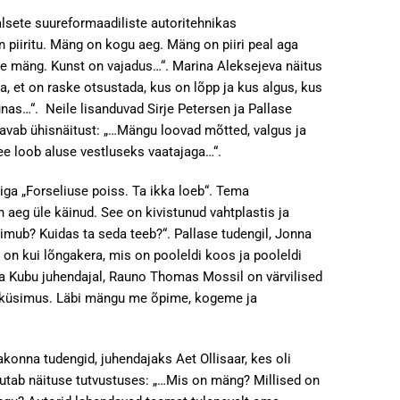
sete suureformaadiliste autoritehnikas
 piiritu. Mäng on kogu aeg. Mäng on piiri peal aga
le mäng. Kunst on vajadus…“. Marina Aleksejeva näitus
, et on raske otsustada, kus on lõpp ja kus algus, kus
as…“. Neile lisanduvad Sirje Petersen ja Pallase
 avab ühisnäitust: „…Mängu loovad mõtted, valgus ja
see loob aluse vestluseks vaatajaga…“.
iga „Forseliuse poiss. Ta ikka loeb“. Tema
 aeg üle käinud. See on kivistunud vahtplastis ja
oimub? Kuidas ta seda teeb?“. Pallase tudengil, Jonna
 on kui lõngakera, mis on pooleldi koos ja pooleldi
nna Kubu juhendajal, Rauno Thomas Mossil on värvilised
ne küsimus. Läbi mängu me õpime, kogeme ja
akonna tudengid, juhendajaks Aet Ollisaar, kes oli
rjutab näituse tutvustuses: „…Mis on mäng? Millised on