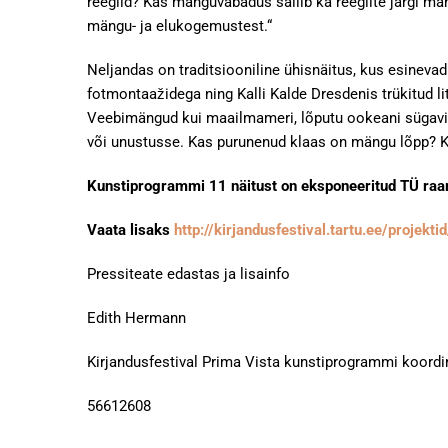
reeglid? Kas mänguvabadus säilib ka reeglite järgi m
mängu- ja elukogemustest.“
Neljandas on traditsiooniline ühisnäitus, kus esineva
fotmontaažidega ning Kalli Kalde Dresdenis trükitud li
Veebimängud kui maailmameri, lõputu ookeani sügavik
või unustusse. Kas purunenud klaas on mängu lõpp? Ka
Kunstiprogrammi 11 näitust on eksponeeritud TÜ raam
Vaata lisaks
http://kirjandusfestival.tartu.ee/projek
Pressiteate edastas ja lisainfo
Edith Hermann
Kirjandusfestival Prima Vista kunstiprogrammi koordi
56612608