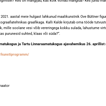
ängimisel? Kes on mängijad, kas kõik võivad mängida? Kes juhib m
d 2021. aastal meie hulgast lahkunud maalikunstnik Ove Büttner figu
tograafiatehnikas graafikaga. Kalli Kalde kirjutab oma tööde tutvus
, mille soolane vesi võib vereringega kokku sulada, lahustume v
s purunesid suhted, klaas või süda?“.
atukogus ja Tartu Linnaraamatukogus ajavahemikus 26. aprillist ma
tid/kunstiprogramm/
naator