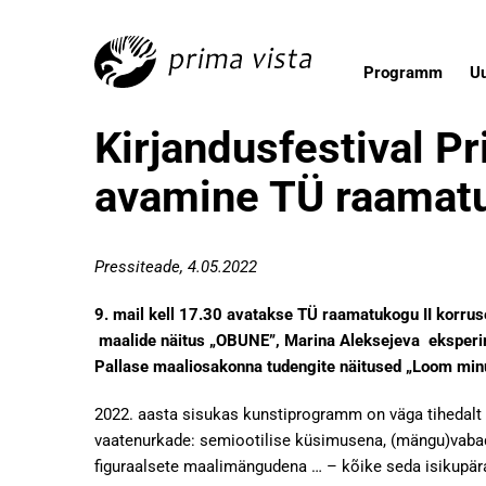
Programm
U
Kirjandusfestival P
avamine TÜ raamat
Pressiteade, 4.05.2022
9. mail kell 17.30 avatakse TÜ raamatukogu II korru
maalide näitus „OBUNE”, Marina Aleksejeva eksperime
Pallase maaliosakonna tudengite näitused „Loom minu
2022. aasta sisukas kunstiprogramm on väga tihedalt s
vaatenurkade: semiootilise küsimusena, (mängu)vabadu
figuraalsete maalimängudena … – kõike seda isikupäras