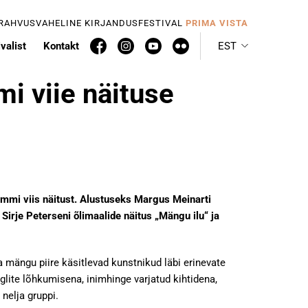
 RAHVUSVAHELINE KIRJANDUSFESTIVAL
PRIMA VISTA
valist
Kontakt
EST
i viie näituse
ammi viis näitust. Alustuseks Margus Meinarti
rje Peterseni õlimaalide näitus „Mängu ilu“ ja
 mängu piire käsitlevad kunstnikud läbi erinevate
ite lõhkumisena, inimhinge varjatud kihtidena,
nelja gruppi.