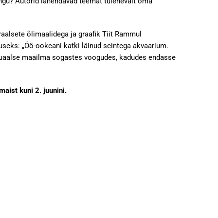
ängu? Autorid lahendavad teemat tulenevalt oma
raalsete õlimaalidega ja graafik Tiit Rammul
tuseks: „Öö-ookeani katki läinud seintega akvaarium.
irtuaalse maailma sogastes voogudes, kadudes endasse
ist kuni 2. juunini.