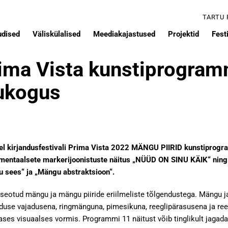
TARTU
udised
Väliskülalised
Meediakajastused
Projektid
Festi
rima Vista kunstiprogramm
ukogus
sel kirjandusfestivali Prima Vista 2022 MÄNGU PIIRID kunstiprogr
ntaalsete markerijoonistuste näitus „NÜÜD ON SINU KÄIK“ ning Si
 sees“ ja „Mängu abstraktsioon“.
eotud mängu ja mängu piiride eriilmeliste tõlgendustega. Mängu ja
se vajadusena, ringmänguna, pimesikuna, reeglipärasusena ja reegl
es visuaalses vormis. Programmi 11 näitust võib tinglikult jagada 