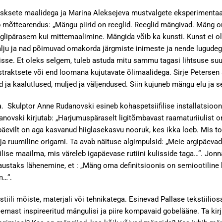
ksete maalidega ja Marina Aleksejeva mustvalgete eksperimentaal
mõttearendus: „Mängu piirid on reeglid. Reeglid mängivad. Mäng on
eglipärasem kui mittemaalimine. Mängida võib ka kunsti. Kunst ei o
palju ja nad põimuvad omakorda järgmiste inimeste ja nende lugudega
sse. Et oleks selgem, tuleb astuda mitu sammu tagasi lihtsuse suun
traktsete või end loomana kujutavate õlimaalidega. Sirje Petersen
ed ja kaalutlused, muljed ja väljendused. Siin kujuneb mängu elu ja 
a. Skulptor Anne Rudanovski esineb kohaspetsiifilise installatsioon
novski kirjutab: „Harjumuspäraselt ligitõmbavast raamaturiiulist on
 päevilt on aga kasvanud hiiglasekasvu nooruk, kes ikka loeb. Mis t
 ja ruumiline origami. Ta avab näituse algimpulsid: „Meie argipäevad
gilise maailma, mis väreleb igapäevase rutiini kulisside taga…“. Jo
taustaks lähenemine, et : „Mäng oma definitsioonis on semiootili
m…“.
iili mõiste, materjali või tehnikatega. Esinevad Pallase tekstiilios
eemast inspireeritud mängulisi ja piire kompavaid gobelääne. Ta ki