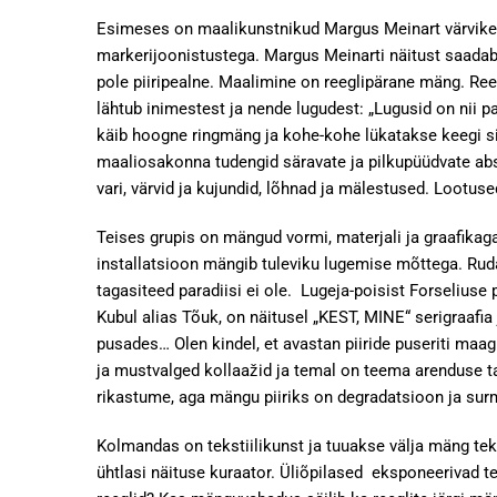
Esimeses on maalikunstnikud Margus Meinart värvikes
markerijoonistustega. Margus Meinarti näitust saadab 
pole piiripealne. Maalimine on reeglipärane mäng. Re
lähtub inimestest ja nende lugudest: „Lugusid on nii 
käib hoogne ringmäng ja kohe-kohe lükatakse keegi si
maaliosakonna tudengid säravate ja pilkupüüdvate abs
vari, värvid ja kujundid, lõhnad ja mälestused. Lootus
Teises grupis on mängud vormi, materjali ja graafikag
installatsioon mängib tuleviku lugemise mõttega. Ruda
tagasiteed paradiisi ei ole. Lugeja-poisist Forseliuse
Kubul alias Tõuk, on näitusel „KEST, MINE“ serigraafia
pusades… Olen kindel, et avastan piiride puseriti maa
ja mustvalged kollaažid ja temal on teema arenduse 
rikastume, aga mängu piiriks on degradatsioon ja sur
Kolmandas on tekstiilikunst ja tuuakse välja mäng tekst
ühtlasi näituse kuraator. Üliõpilased eksponeerivad t