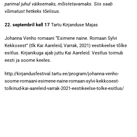
parimal juhul väiksemaks, mõistetavamaks. Siis saab
võimatust hetkeks tõelisus.
22. septembril kell 17
Tartu Kirjanduse Majas
Johanna Venho romaani “Esimene naine. Romaan Sylvi
Kekkosest” (tlk Kai Aareleid, Varrak, 2021) eestikeelse tõlke
esitlus. Kirjanikuga ajab juttu Kai Aareleid. Vestlus toimub
eesti ja soome keeles.
http://kirjandusfestival.tartu.ee/program/johanna-venho-
soome-romaani-esimene-naine-romaan-sylvi-kekkosest-
tolkinud-kai-aareleid-varrak-2021-eestikeelse-tolke-esitlus/