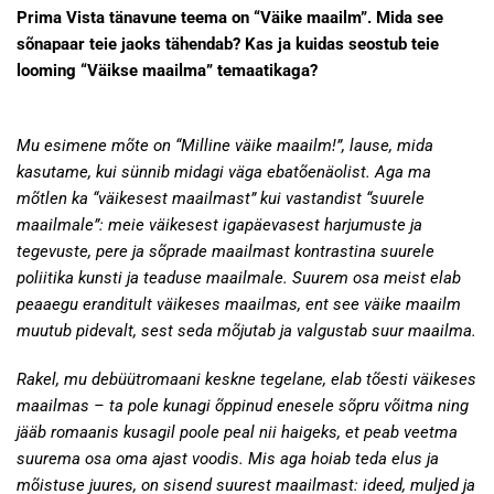
Prima Vista tänavune teema on “Väike maailm”. Mida see
sõnapaar teie jaoks tähendab? Kas ja kuidas seostub teie
looming “Väikse maailma” temaatikaga?
Mu esimene mõte on “Milline väike maailm!”, lause, mida
kasutame, kui sünnib midagi väga ebatõenäolist. Aga ma
mõtlen ka “väikesest maailmast” kui vastandist “suurele
maailmale”: meie väikesest igapäevasest harjumuste ja
tegevuste, pere ja sõprade maailmast kontrastina suurele
poliitika kunsti ja teaduse maailmale. Suurem osa meist elab
peaaegu eranditult väikeses maailmas, ent see väike maailm
muutub pidevalt, sest seda mõjutab ja valgustab suur maailma.
Rakel, mu debüütromaani keskne tegelane, elab tõesti väikeses
maailmas – ta pole kunagi õppinud enesele sõpru võitma ning
jääb romaanis kusagil poole peal nii haigeks, et peab veetma
suurema osa oma ajast voodis. Mis aga hoiab teda elus ja
mõistuse juures, on sisend suurest maailmast: ideed, muljed ja