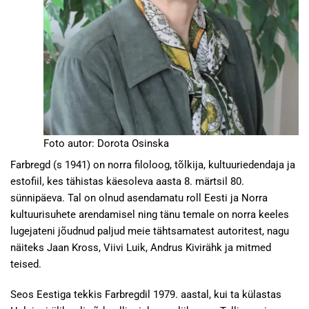
Foto autor: Dorota Osinska
Farbregd (s 1941) on norra filoloog, tõlkija, kultuuriedendaja ja
estofiil, kes tähistas käesoleva aasta 8. märtsil 80.
sünnipäeva. Tal on olnud asendamatu roll Eesti ja Norra
kultuurisuhete arendamisel ning tänu temale on norra keeles
lugejateni jõudnud paljud meie tähtsamatest autoritest, nagu
näiteks Jaan Kross, Viivi Luik, Andrus Kivirähk ja mitmed
teised.
Seos Eestiga tekkis Farbregdil 1979. aastal, kui ta külastas