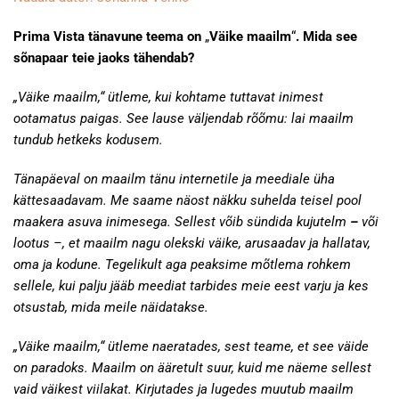
Prima Vista tänavune teema on
„
Väike maailm
“
. Mida see
sõnapaar teie jaoks tähendab?
„Väike maailm,“ ütleme, kui kohtame tuttavat inimest
ootamatus paigas. See lause väljendab rõõmu: lai maailm
tundub hetkeks kodusem.
Tänapäeval on maailm tänu internetile ja meediale üha
kättesaadavam. Me saame näost näkku suhelda teisel pool
maakera asuva inimesega. Sellest võib sündida kujutelm
–
või
lootus –, et maailm nagu olekski väike, arusaadav ja hallatav,
oma ja kodune. Tegelikult aga peaksime mõtlema rohkem
sellele, kui palju jääb meediat tarbides meie eest varju ja kes
otsustab, mida meile näidatakse.
„Väike maailm,“ ütleme naeratades, sest teame, et see väide
on paradoks. Maailm on ääretult suur, kuid me näeme sellest
vaid väikest viilakat. Kirjutades ja lugedes muutub maailm