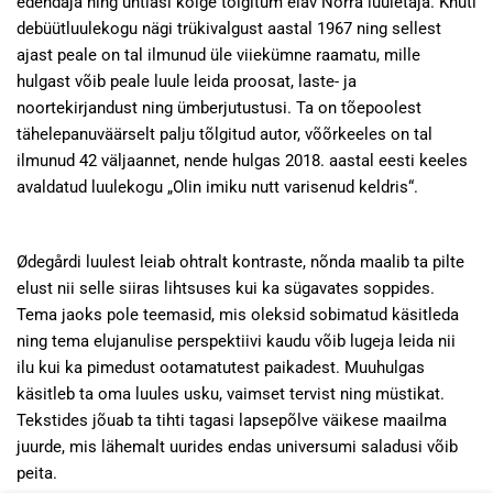
edendaja ning ühtlasi kõige tõlgitum elav Norra luuletaja. Knuti
debüütluulekogu nägi trükivalgust aastal 1967 ning sellest
ajast peale on tal ilmunud üle viiekümne raamatu, mille
hulgast võib peale luule leida proosat, laste- ja
noortekirjandust ning ümberjutustusi. Ta on tõepoolest
tähelepanuväärselt palju tõlgitud autor, võõrkeeles on tal
ilmunud 42 väljaannet, nende hulgas 2018. aastal eesti keeles
avaldatud luulekogu „Olin imiku nutt varisenud keldris“.
Ødegårdi luulest leiab ohtralt kontraste, nõnda maalib ta pilte
elust nii selle siiras lihtsuses kui ka sügavates soppides.
Tema jaoks pole teemasid, mis oleksid sobimatud käsitleda
ning tema elujanulise perspektiivi kaudu võib lugeja leida nii
ilu kui ka pimedust ootamatutest paikadest. Muuhulgas
käsitleb ta oma luules usku, vaimset tervist ning müstikat.
Tekstides jõuab ta tihti tagasi lapsepõlve väikese maailma
juurde, mis lähemalt uurides endas universumi saladusi võib
peita.