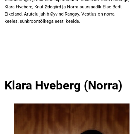
Klara Hveberg, Knut Ødegård ja Norra suursaadik Else Berit
Eikeland. Arutelu juhib Øyvind Rangøy. Vestlus on norra
keeles, sünkroontõlkega eesti keelde.
Klara Hveberg (Norra)