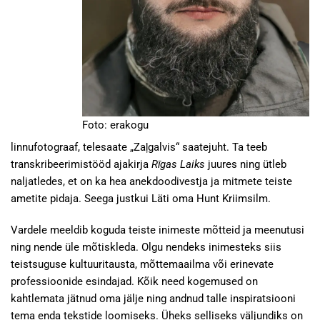
Foto: erakogu
linnufotograaf, telesaate „Zaļgalvis“ saatejuht. Ta teeb
transkribeerimistööd ajakirja
Rīgas Laiks
juures ning ütleb
naljatledes, et on ka hea anekdoodivestja ja mitmete teiste
ametite pidaja. Seega justkui Läti oma Hunt Kriimsilm.
Vardele meeldib koguda teiste inimeste mõtteid ja meenutusi
ning nende üle mõtiskleda. Olgu nendeks inimesteks siis
teistsuguse kultuuritausta, mõttemaailma või erinevate
professioonide esindajad. Kõik need kogemused on
kahtlemata jätnud oma jälje ning andnud talle inspiratsiooni
tema enda tekstide loomiseks. Üheks selliseks väljundiks on