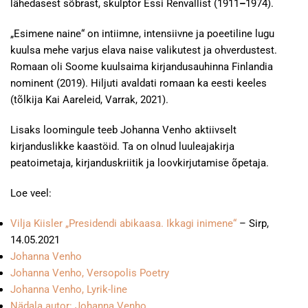
lähedasest sõbrast, skulptor Essi Renvallist (1911
–
1974).
„Esimene naine“ on intiimne, intensiivne ja poeetiline lugu
kuulsa mehe varjus elava naise valikutest ja ohverdustest.
Romaan oli Soome kuulsaima kirjandusauhinna Finlandia
nominent (2019). Hiljuti avaldati romaan ka eesti keeles
(tõlkija Kai Aareleid, Varrak, 2021).
Lisaks loomingule teeb Johanna Venho aktiivselt
kirjanduslikke kaastöid. Ta on olnud luuleajakirja
peatoimetaja, kirjanduskriitik ja loovkirjutamise õpetaja.
Loe veel:
Vilja Kiisler „Presidendi abikaasa. Ikkagi inimene“
– Sirp,
14.05.2021
Johanna Venho
Johanna Venho, Versopolis Poetry
Johanna Venho, Lyrik-line
Nädala autor: Johanna Venho