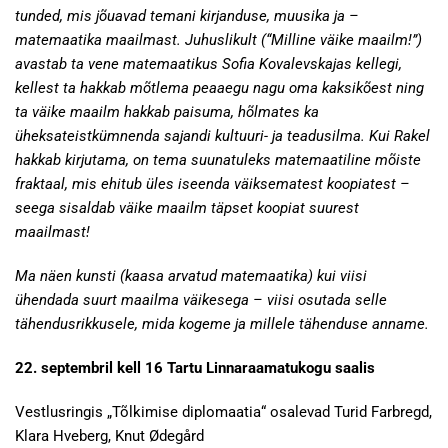
tunded, mis jõuavad temani kirjanduse, muusika ja –
matemaatika maailmast. Juhuslikult (“Milline väike maailm!”)
avastab ta vene matemaatikus Sofia Kovalevskajas kellegi,
kellest ta hakkab mõtlema peaaegu nagu oma kaksikõest ning
ta väike maailm hakkab paisuma, hõlmates ka
üheksateistkümnenda sajandi kultuuri- ja teadusilma. Kui Rakel
hakkab kirjutama, on tema suunatuleks matemaatiline mõiste
fraktaal, mis ehitub üles iseenda väiksematest koopiatest –
seega sisaldab väike maailm täpset koopiat suurest
maailmast!
Ma näen kunsti (kaasa arvatud matemaatika) kui viisi
ühendada suurt maailma väikesega – viisi osutada selle
tähendusrikkusele, mida kogeme ja millele tähenduse anname.
22. septembril kell 16 Tartu Linnaraamatukogu saalis
Vestlusringis „Tõlkimise diplomaatia“ osalevad Turid Farbregd,
Klara Hveberg, Knut Ødegård