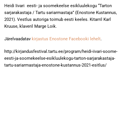
Heidi Iivari eesti- ja soomekeelse esikluulekogu “Tarton
sarjarakastaja / Tartu sariarmastaja” (Enostone Kustannus,
2021). Vestlus autoriga toimub eesti keeles. Kitarril Karl
Kruuse, klaveril Marge Loik.
Järelvaadatav
kirjastus Enostone Facebooki lehelt
.
http://kirjandusfestival.tartu.ee/program/heidi-iivari-soome-
eesti-ja-soomekeelse-esikluulekogu-tarton-sarjarakastaja-
tartu-sariarmastaja-enostone-kustannus-2021-esitlus/