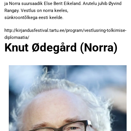
ja Norra suursaadik Else Berit Eikeland. Arutelu juhib Øyvind
Rangøy. Vestlus on norra keeles,
sünkroontõlkega eesti keelde.
http://kirjandusfestival.tartu.ee/program/vestlusring-tolkimise-
diplomaatia/
Knut Ødegård (Norra)