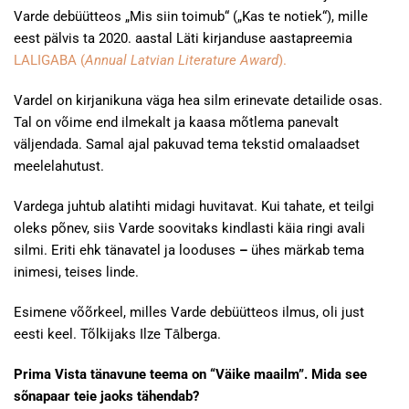
Varde debüütteos „Mis siin toimub“ („Kas te notiek“), mille
eest pälvis ta 2020. aastal Läti kirjanduse aastapreemia
LALIGABA (
Annual Latvian Literature Award
).
Vardel on kirjanikuna väga hea silm erinevate detailide osas.
Tal on võime end ilmekalt ja kaasa mõtlema panevalt
väljendada. Samal ajal pakuvad tema tekstid omalaadset
meelelahutust.
Vardega juhtub alatihti midagi huvitavat. Kui tahate, et teilgi
oleks põnev, siis Varde soovitaks kindlasti käia ringi avali
silmi. Eriti ehk tänavatel ja looduses
–
ühes märkab tema
inimesi, teises linde.
Esimene võõrkeel, milles Varde debüütteos ilmus, oli just
eesti keel. Tõlkijaks Ilze Tālberga.
Prima Vista tänavune teema on “Väike maailm”. Mida see
sõnapaar teie jaoks tähendab?