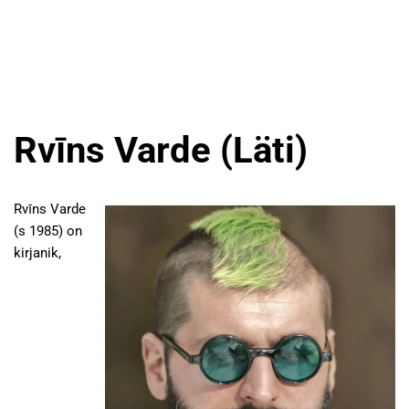
Rvīns Varde (Läti)
Rvīns Varde
(s 1985) on
kirjanik,