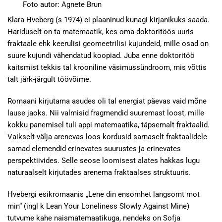
Foto autor: Agnete Brun
Klara Hveberg (s 1974) ei plaaninud kunagi kirjanikuks saada.
Hariduselt on ta matemaatik, kes oma doktoritöös uuris
fraktaale ehk keerulisi geomeetrilisi kujundeid, mille osad on
suure kujundi vähendatud koopiad. Juba enne doktoritöö
kaitsmist tekkis tal krooniline väsimussündroom, mis võttis
talt järk-järgult töövõime.
Romaani kirjutama asudes oli tal energiat päevas vaid mõne
lause jaoks. Nii valmisid fragmendid suuremast loost, mille
kokku panemisel tuli appi matemaatika, täpsemalt fraktaalid.
Vaikselt välja arenevas loos kordusid sarnaselt fraktaalidele
samad elemendid erinevates suurustes ja erinevates
perspektiivides. Selle seose loomisest alates hakkas lugu
naturaalselt kirjutades arenema fraktaalses struktuuris.
Hvebergi esikromaanis „Lene din ensomhet langsomt mot
min“ (ingl k Lean Your Loneliness Slowly Against Mine)
tutvume kahe naismatemaatikuga, nendeks on Sofja