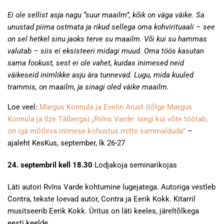
Ei ole sellist asja nagu “suur maailm”, kõik on väga väike. Sa
unustad piima ostmata ja rikud sellega oma kohvirituaali – see
on sel hetkel sinu jaoks terve su maailm. Või kui su hammas
valutab – siis ei eksisteeri midagi muud. Oma töös kasutan
sama fookust, sest ei ole vahet, kuidas inimesed neid
väikeseid inimlikke asju ära tunnevad. Lugu, mida kuuled
trammis, on maailm, ja sinagi oled väike maailm.
Loe veel:
Margus Konnula ja Evelin Arust (tõlge Margus
Konnula ja Ilze Tālberga) „Rvīns Varde: Isegi kui võte töötab,
on iga mõtleva inimese kohustus mitte sammalduda”
–
ajaleht KesKus, september, lk 26-27
24. septembril kell 18.30
Lodjakoja seminarikojas
Läti autori Rvīns Varde kohtumine lugejatega. Autoriga vestleb
Contra, tekste loevad autor, Contra ja Eerik Kokk. Kitarril
musitseerib Eerik Kokk. Üritus on läti keeles, järeltõlkega
eesti keelde.