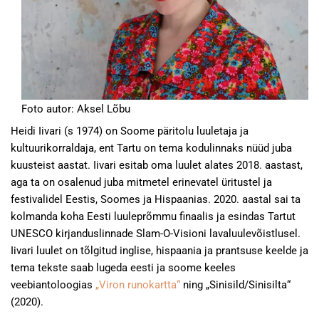
Foto autor: Aksel Lõbu
Heidi Iivari (s 1974) on Soome päritolu luuletaja ja
kultuurikorraldaja, ent Tartu on tema kodulinnaks nüüd juba
kuusteist aastat. Iivari esitab oma luulet alates 2018. aastast,
aga ta on osalenud juba mitmetel erinevatel üritustel ja
festivalidel Eestis, Soomes ja Hispaanias. 2020. aastal sai ta
kolmanda koha Eesti luuleprõmmu finaalis ja esindas Tartut
UNESCO kirjanduslinnade Slam-O-Visioni lavaluulevõistlusel.
Iivari luulet on tõlgitud inglise, hispaania ja prantsuse keelde ja
tema tekste saab lugeda eesti ja soome keeles
veebiantoloogias
„Viron runokartta“
ning „Sinisild/Sinisilta“
(2020).