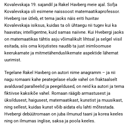
Kovalevskaja 19. sajandil ja Rakel Havberg meie ajal. Sofja
Kovalevskaja oli esimene naissoost matemaatikaprofessor.
Hveberg ise ütleb, et tema jaoks näis eriti huvitav
Kovalevskaja isiksus, kuidas ta oli ühtaegu nii tugev kui ka
haavatav, intelligentne, kuid samas naiivne. Kui Hvebergi jaoks
on matemaatikas tähtis asju võimalikult lihtsal ja selgel viisil
esitada, siis oma kirjutistes naudib ta just inimloomuse
keerukamate ja mitmetähenduslikemate aspektide lähemat
uurimist.
Tegelane Rakel Havberg on autori nime anagramm – ja nii
nagu romaani kahe peategelase elude vahel on fraktaalselt
avalduvad paralleelid ja peegeldused, on neid ka autori ja tema
fiktiivse kaksikõe vahel. Romaan räägib armastusest ja
üksildusest, haigusest, matemaatikast, kunstist ja muusikast,
ning sellest, kuidas kunst võib aidata elu lahti mõtestada.
Hvebergi debüütromaan on juba ilmunud taani ja korea keeles
ning on ilmumas inglise, saksa ja poola keeles.