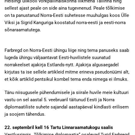
Helsingi ülikooli võrkpallinaiskonna liikmena Tallinna ning
sellest ajast peale on side aina tugevnenud. Peale tõlkimise
on ta panustanud Norra-Eesti suhetesse muuhulgas koos Ülle
Viksi ja Sigrid Kanguriga koostatud norra-eesti ja eesti-norra
sõnaraamatutega.
Farbregd on Norra-Eesti ühingu liige ning tema panuseks saab
lugeda ühingu väljaantavat Eesti-huvilistele suunatud
norrakeelset ajakirja Estlands-nytt. Ajakirja algusaegadel
kirjutas ta ise sellele artikleid mitme erineva pseudonüümi alt,
et kõik artiklid pentsikul kombel tema enda nimega ei ilmuks.
Tänu niisugusele pühendumisele ja siirale huvile meie kultuuri
vastu on sel aastal 5. veebruaril täitunud Eesti ja Norra
diplomaatiliste suhete sajandal aastapäeval kindlasti erilisem
ja soojem tähendus.
22. septembril kell 16 Tartu Linnaraamatukogu saalis
Vestlusringis „Tõlkimise diplomaatia“ osalevad Turid Farbregd,