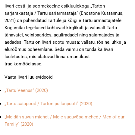
Iivari eesti- ja soomekeelne esikluulekogu „Tarton
sarjarakastaja / Tartu sariarmastaja“ (Enostone Kustannus,
2021) on pühendatud Tartule ja kõigile Tartu armastajatele.
Kogumiku tegelased kohtuvad kirglikult ja valusalt Tartu
tänavatel, veinibaarides, aguliradadel ning salamajades ja -
aedades. Tartu on Iivari sootu muusa: vallatu, tõsine, uhke ja
elurõõmus boheemlane. Seda vaimu on tunda ka Iivari
luuletustes, mis ulatuvad linnaromantikast
tragikomöödiasse.
Vaata Iivari luulevideoid:
„Tartu Veenus“ (2020)
„Tartu saiapood / Tarton pullanpuoti“ (2020)
„Meidän suvun miehet / Meie suguvõsa mehed / Men of our
Family“ (2020)