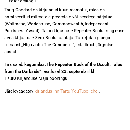
Foto: erakogu
Tariq Goddard on kirjutanud kuus raamatut, mida on
nomineeritud mitmetele preemiale või nendega pärjatud
(Whitbread, Wodehouse, Commonwealth, Independent
Publishers Award). Ta on kirjastuse Repeater Books ning enne
seda kirjastuse Zero Books asutaja. Ta kirjutab praegu
romaani „High John The Conqueror”, mis ilmub järgmisel
aastal.
Ta osaleb
kogumiku „The Repeater Book of the Occult: Tales
from the Darkside“
esitlusel
23. septembril kl
17.00
Kirjanduse Maja pööningul.
Järelevaadatav
kirjanduslinn Tartu YouTube lehel
.