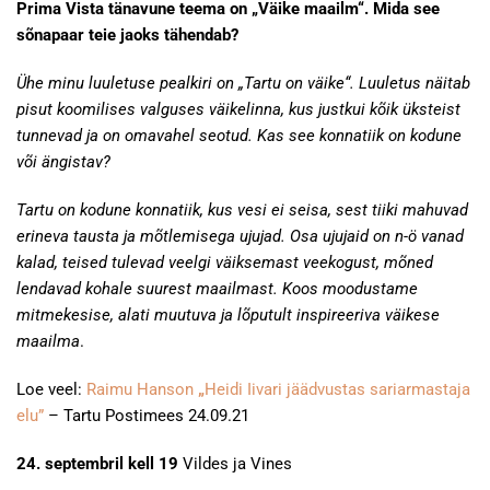
Prima Vista tänavune teema on „Väike maailm“. Mida see
sõnapaar teie jaoks tähendab?
Ühe minu luuletuse pealkiri on „Tartu on väike“. Luuletus näitab
pisut koomilises valguses väikelinna, kus justkui kõik üksteist
tunnevad ja on omavahel seotud. Kas see konnatiik on kodune
või ängistav?
Tartu on kodune konnatiik, kus vesi ei seisa, sest tiiki mahuvad
erineva tausta ja mõtlemisega ujujad. Osa ujujaid on n-ö vanad
kalad, teised tulevad veelgi väiksemast veekogust, mõned
lendavad kohale suurest maailmast. Koos moodustame
mitmekesise, alati muutuva ja lõputult inspireeriva väikese
maailma
.
Loe veel:
Raimu Hanson
„
Heidi Iivari jäädvustas sariarmastaja
elu”
– Tartu Postimees 24.09.21
24. septembril kell 19
Vildes ja Vines