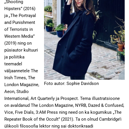
„Shooting
Hipsters”
(2016)
ja
„
The Portrayal
and Punishment
of Terrorists in
Western Media”
(2019) ning on
püsiautor kultuuri
ja poliitika
teemadel
väljaannetele The
Irish Times, The
Foto autor: Sophie Davidson
London Magazine,
Aeon, Studio
International, Art Quarterly ja Prospect. Tema illustratsioone
on avaldanud
The London Magazine, NYRB, Dazed & Confused,
Vice, Five Dials, 3:AM Press ning need on ka kogumikus „The
Repeater Book of the Occult” (2021). Ta on olnud Cambridge’i
ülikooli filosoofia lektor ning sai doktorikraadi