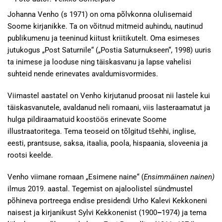
Johanna Venho (s 1971) on oma põlvkonna olulisemaid
Soome kirjanikke. Ta on võitnud mitmeid auhindu, nautinud
publikumenu ja teeninud kiitust kriitikutelt. Oma esimeses
jutukogus „Post Saturnile“ („Postia Saturnukseen“, 1998) uuris
ta inimese ja looduse ning täiskasvanu ja lapse vahelisi
suhteid nende erinevates avaldumisvormides.
Viimastel aastatel on Venho kirjutanud proosat nii lastele kui
täiskasvanutele, avaldanud neli romaani, viis lasteraamatut ja
hulga pildiraamatuid koostöös erinevate Soome
illustraatoritega. Tema teoseid on tõlgitud tšehhi, inglise,
eesti, prantsuse, saksa, itaalia, poola, hispaania, sloveenia ja
rootsi keelde.
Venho viimane romaan „Esimene naine“ (
Ensimmäinen nainen)
ilmus 2019. aastal. Tegemist on ajaloolistel sündmustel
põhineva portreega endise presidendi Urho Kalevi Kekkoneni
naisest ja kirjanikust Sylvi Kekkonenist (1900
–
1974) ja tema