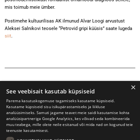
mis toimub meie ümber.
Postimehe kultuurilisas AK ilmunud Alvar Loogi arvustust
Aleksei Salnikovi teosele “Petrovid gripi küüsis” saate lugeda
siit
.
×
See veebisait kasutab küpsiseid
Parema kasutuskogemuse tagamiseks kasutame küpsiseid.
Kasutame küpsiseid sisu isikupärastamiseks ja liikluse
analüüsimiseks. Samuti jagame teavet meie saidi kasutamise kohta
analüüsipartneriga Google Analytics, kes võivad seda kombineerida
muu teabega, mille olete neile esitanud või mida nad on kogunud teie
teenuste kasutamisest.