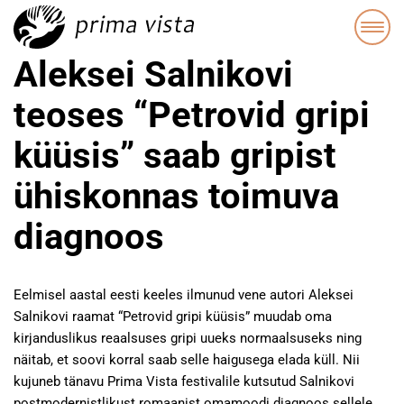
Aleksei Salnikovi
teoses “Petrovid gripi
küüsis” saab gripist
ühiskonnas toimuva
diagnoos
Eelmisel aastal eesti keeles ilmunud vene autori Aleksei
Salnikovi raamat “Petrovid gripi küüsis” muudab oma
kirjanduslikus reaalsuses gripi uueks normaalsuseks ning
näitab, et soovi korral saab selle haigusega elada küll. Nii
kujuneb tänavu Prima Vista festivalile kutsutud Salnikovi
postmodernistlikust romaanist omamoodi diagnoos sellele,