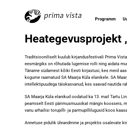
Programm
U
Heategevusprojekt 
Traditsiooniliselt kuulub kirjandusfestivali Prima Vis
eesmärgiks on rõhutada lugemise rolli ning aidata mu
Täname südamest kõiki Eesti kirjastusi, kes meid aas
kogume raamatuid SA Maarja Küla elanikele. SA Maarj
intellektipuudega täiskasvanud, kes saavad nautida r
SA Maarja Küla elanikud oodatud ka 13. mail Tartu L
peamiselt Eesti pärimusmuusikat mängiv koosseis, m
vanu arhailisi torupilli- ja parmupillilugusid koos ka
Annetuse pidulik üleandmine ja projektis osalevate ki