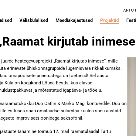
TARTU
udised
Väliskülalised
Meediakajastused
Projektid
Festi
„Raamat kirjutab inimese
ta juurde heategevusprojekt „Raamat kirjutab inimese“, mille
uta erinevate ühiskonnagruppide lugemisvara rikkalikumaks.
taid omapoolsete annetustega on toetanud! Sel aastal
a Küla on kogukond Lõuna-Eestis, kus elavad
ahuldustpakkuvat ja mõtestatud igapäeva- ja tööelu.
innaraamatukokku Duo Cätlin & Marko Mägi kontserdile. Duo on
ille esituses saab omalaadse sulamina kuulda sadu aastaid
asaegsete improvisatsioonidega saksofonil.
rjastuste tänamine toimub 12. mail raamatulaadal Tartu