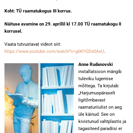
Koht: TÜ raamatukogus III korrus.
Näituse avamine on 29. aprillil kl 17.00 TÜ raamatukogu II
korrusel.
Vaata tutvustavat videot siit:
https://www.youtube.com/watch?v=g6KYGDx0AeU
.
Anne Rudanovski
installatsioon mängib
tuleviku lugemise
mõttega. Ta kirjutab:
„Harjumuspäraselt
ligitõmbavast
raamaturiiulist on aeg
üle käinud. See on
kivistunud vahtplastis ja
tagasiteed paradiisi ei