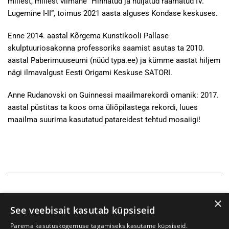
millest, millest viimane “Hinnatud ja hüljatud raamatud IV.
Lugemine I-II”, toimus 2021 aasta alguses Kondase keskuses.
Enne 2014. aastal Kõrgema Kunstikooli Pallase
skulptuuriosakonna professoriks saamist asutas ta 2010.
aastal Paberimuuseumi (nüüd typa.ee) ja kümme aastat hiljem
nägi ilmavalgust Eesti Origami Keskuse SATORI.
Anne Rudanovski on Guinnessi maailmarekordi omanik: 2017.
aastal püstitas ta koos oma üliõpilastega rekordi, luues
maailma suurima kasutatud patareidest tehtud mosaiigi!
×
See veebisait kasutab küpsiseid
Parema kasutuskogemuse tagamiseks kasutame küpsiseid.