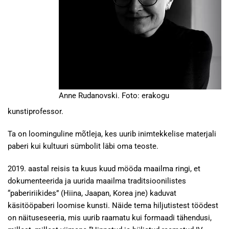
Anne Rudanovski. Foto: erakogu
kunstiprofessor.
Ta on loominguline mõtleja, kes uurib inimtekkelise materjali
paberi kui kultuuri sümbolit läbi oma teoste.
2019. aastal reisis ta kuus kuud mööda maailma ringi, et
dokumenteerida ja uurida maailma traditsioonilistes
“pabeririikides” (Hiina, Jaapan, Korea jne) kaduvat
käsitööpaberi loomise kunsti. Näide tema hiljutistest töödest
on näituseseeria, mis uurib raamatu kui formaadi tähendusi,