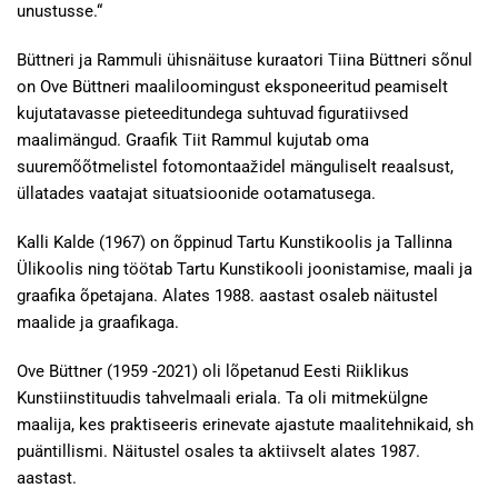
unustusse.“
Büttneri ja Rammuli ühisnäituse kuraatori Tiina Büttneri sõnul
on Ove Büttneri maaliloomingust eksponeeritud peamiselt
kujutatavasse pieteeditundega suhtuvad figuratiivsed
maalimängud. Graafik Tiit Rammul kujutab oma
suuremõõtmelistel fotomontaažidel mänguliselt reaalsust,
üllatades vaatajat situatsioonide ootamatusega.
Kalli Kalde (1967) on õppinud Tartu Kunstikoolis ja Tallinna
Ülikoolis ning töötab Tartu Kunstikooli joonistamise, maali ja
graafika õpetajana. Alates 1988. aastast osaleb näitustel
maalide ja graafikaga.
Ove Büttner (1959 -2021) oli lõpetanud Eesti Riiklikus
Kunstiinstituudis tahvelmaali eriala. Ta oli mitmekülgne
maalija, kes praktiseeris erinevate ajastute maalitehnikaid, sh
puäntillismi. Näitustel osales ta aktiivselt alates 1987.
aastast.