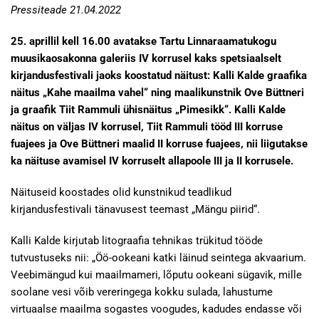
Pressiteade 21.04.2022
25. aprillil kell 16.00 avatakse Tartu Linnaraamatukogu
muusikaosakonna galeriis IV korrusel kaks spetsiaalselt
kirjandusfestivali jaoks koostatud näitust: Kalli Kalde graafika
näitus „Kahe maailma vahel“ ning maalikunstnik Ove Büttneri
ja graafik Tiit Rammuli ühisnäitus „Pimesikk“. Kalli Kalde
näitus on väljas IV korrusel, Tiit Rammuli tööd III korruse
fuajees ja Ove Büttneri maalid II korruse fuajees, nii liigutakse
ka näituse avamisel IV korruselt allapoole III ja II korrusele.
Näituseid koostades olid kunstnikud teadlikud
kirjandusfestivali tänavusest teemast „Mängu piirid“.
Kalli Kalde kirjutab litograafia tehnikas trükitud tööde
tutvustuseks nii: „Öö-ookeani katki läinud seintega akvaarium.
Veebimängud kui maailmameri, lõputu ookeani sügavik, mille
soolane vesi võib vereringega kokku sulada, lahustume
virtuaalse maailma sogastes voogudes, kadudes endasse või