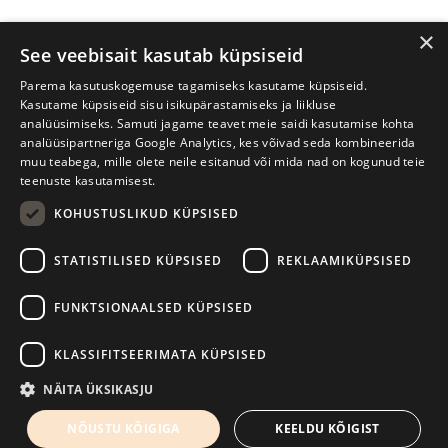
×
See veebisait kasutab küpsiseid
Parema kasutuskogemuse tagamiseks kasutame küpsiseid.
Kasutame küpsiseid sisu isikupärastamiseks ja liikluse
analüüsimiseks. Samuti jagame teavet meie saidi kasutamise kohta
analüüsipartneriga Google Analytics, kes võivad seda kombineerida
muu teabega, mille olete neile esitanud või mida nad on kogunud teie
teenuste kasutamisest.
KOHUSTUSLIKUD KÜPSISED
Prima Vista kirjandusfestival
W. Struve 1, Tartu 50091
STATISTILISED KÜPSISED
REKLAAMIKÜPSISED
+372 7427079
+372 56906836
FUNKTSIONAALSED KÜPSISED
info@kirjandusfestival.tartu.ee
Kontaktid
KLASSIFITSEERIMATA KÜPSISED
Kodulehe tegemine - AMA
NÄITA ÜKSIKASJU
NÕUSTU KÕIGIGA
KEELDU KÕIGIST