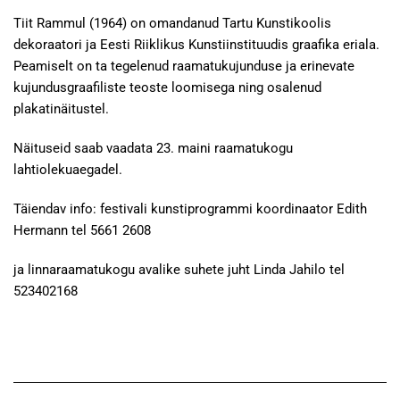
Tiit Rammul (1964) on omandanud Tartu Kunstikoolis
dekoraatori ja Eesti Riiklikus Kunstiinstituudis graafika eriala.
Peamiselt on ta tegelenud raamatukujunduse ja erinevate
kujundusgraafiliste teoste loomisega ning osalenud
plakatinäitustel.
Näituseid saab vaadata 23. maini raamatukogu
lahtiolekuaegadel.
Täiendav info: festivali kunstiprogrammi koordinaator Edith
Hermann tel 5661 2608
ja linnaraamatukogu avalike suhete juht Linda Jahilo tel
523402168