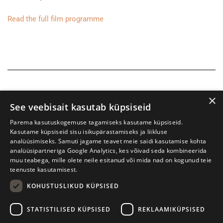
Read the full film programme
×
See veebisait kasutab küpsiseid
Parema kasutuskogemuse tagamiseks kasutame küpsiseid.
Kasutame küpsiseid sisu isikupärastamiseks ja liikluse
analüüsimiseks. Samuti jagame teavet meie saidi kasutamise kohta
analüüsipartneriga Google Analytics, kes võivad seda kombineerida
muu teabega, mille olete neile esitanud või mida nad on kogunud teie
teenuste kasutamisest.
KOHUSTUSLIKUD KÜPSISED
Tartu International Literature Festival Prima Vista
STATISTILISED KÜPSISED
REKLAAMIKÜPSISED
W. Struve 1, Tartu 50091
+372 7427079
+372 56906836