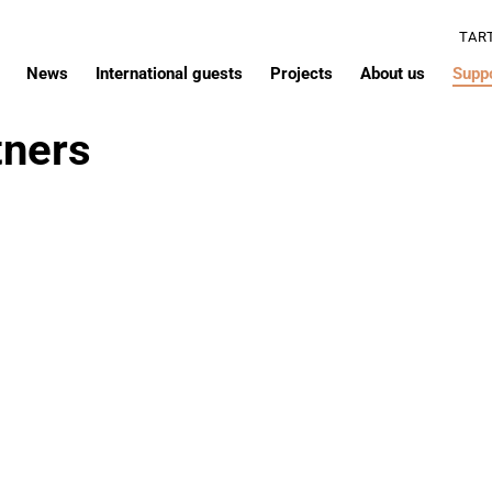
TAR
News
International guests
Projects
About us
Supp
tners