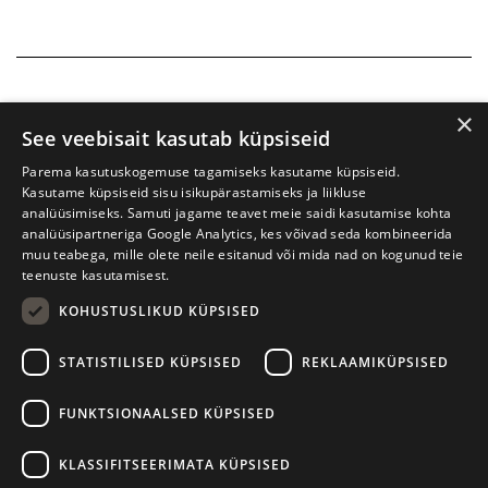
×
See veebisait kasutab küpsiseid
Parema kasutuskogemuse tagamiseks kasutame küpsiseid.
Kasutame küpsiseid sisu isikupärastamiseks ja liikluse
analüüsimiseks. Samuti jagame teavet meie saidi kasutamise kohta
analüüsipartneriga Google Analytics, kes võivad seda kombineerida
muu teabega, mille olete neile esitanud või mida nad on kogunud teie
teenuste kasutamisest.
KOHUSTUSLIKUD KÜPSISED
Tartu International Literature Festival Prima Vista
STATISTILISED KÜPSISED
REKLAAMIKÜPSISED
W. Struve 1, Tartu 50091
+372 7427079
+372 56906836
FUNKTSIONAALSED KÜPSISED
Contact us
KLASSIFITSEERIMATA KÜPSISED