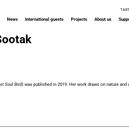
TAR
News
International guests
Projects
About us
Supp
Sootak
st Soul Bird
) was published in 2019. Her work draws on nature and a