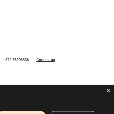
+372 56906836
Contact us
×