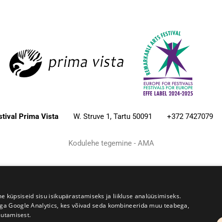
estival Prima Vista
W. Struve 1, Tartu 50091
+372 7427079
Kodulehe tegemine - AMA
üpsiseid sisu isikupärastamiseks ja liikluse analüüsimiseks.
iga Google Analytics, kes võivad seda kombineerida muu teabega,
sutamisest.