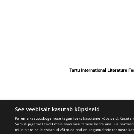
Tartu International Literature F
See veebisait kasutab küpsiseid
Parema kasutuskogemuse tagamiseks kasutame küpsiseid. Kasutame k
Samuti jagame teavet meie saidi kasutamise kohta analüüsipartner
mille olete neile esitanud või mida nad on kogunud teie teenuste ka