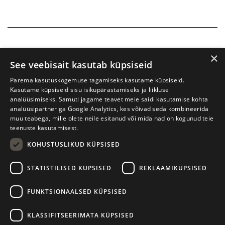
×
See veebisait kasutab küpsiseid
Parema kasutuskogemuse tagamiseks kasutame küpsiseid.
Kasutame küpsiseid sisu isikupärastamiseks ja liikluse
analüüsimiseks. Samuti jagame teavet meie saidi kasutamise kohta
analüüsipartneriga Google Analytics, kes võivad seda kombineerida
muu teabega, mille olete neile esitanud või mida nad on kogunud teie
teenuste kasutamisest.
KOHUSTUSLIKUD KÜPSISED
Tartu International Literature Festival Prima Vista
STATISTILISED KÜPSISED
REKLAAMIKÜPSISED
W. Struve 1, Tartu 50091
+372 7427079
+372 56906836
FUNKTSIONAALSED KÜPSISED
Contact us
KLASSIFITSEERIMATA KÜPSISED