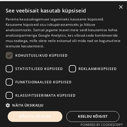
×
See veebisait kasutab küpsiseid
Parema kasutuskogemuse tagamiseks kasutame küpsiseid.
Kasutame küpsiseid sisu isikupärastamiseks ja liikluse
analüüsimiseks. Samuti jagame teavet meie saidi kasutamise kohta
analüüsipartneriga Google Analytics, kes võivad seda kombineerida
muu teabega, mille olete neile esitanud või mida nad on kogunud teie
teenuste kasutamisest.
KOHUSTUSLIKUD KÜPSISED
Tartu International Literature Festival Prima Vista
STATISTILISED KÜPSISED
REKLAAMIKÜPSISED
W. Struve 1, Tartu 50091
+372 7427079
+372 56906836
FUNKTSIONAALSED KÜPSISED
Contact us
KLASSIFITSEERIMATA KÜPSISED
Kodulehe tegemine - AMA
NÄITA ÜKSIKASJU
NÕUSTU KÕIGIGA
KEELDU KÕIGIST
POWERED BY COOKIESCRIPT