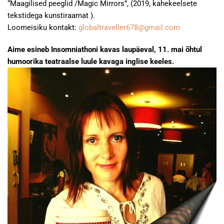
“Maagilised peeglid /Magic Mirrors”, (2019, kahekeelsete
tekstidega kunstiraamat ).
Loomeisiku kontakt:
globaltraveller678@gmail.com
Aime esineb Insomniathoni kavas laupäeval, 11. mai õhtul
humoorika teatraalse luule kavaga inglise keeles.