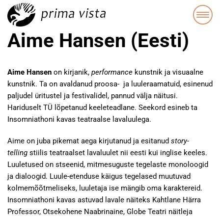
Aime Hansen (Eesti)
Aime Hansen
on kirjanik,
performance
kunstnik ja visuaalne
kunstnik. Ta on avaldanud proosa- ja luuleraamatuid, esinenud
paljudel üritustel ja festivalidel, pannud välja näitusi.
Hariduselt TÜ lõpetanud keeleteadlane. Seekord esineb ta
Insomniathoni kavas teatraalse lavaluulega.
Aime on juba pikemat aega kirjutanud ja esitanud
story-
telling
stiilis teatraalset lavaluulet nii eesti kui inglise keeles.
Luuletused on stseenid, mitmesuguste tegelaste monoloogid
ja dialoogid. Luule-etenduse käigus tegelased muutuvad
kolmemõõtmeliseks, luuletaja ise mängib oma karaktereid.
Insomniathoni kavas astuvad lavale näiteks Kahtlane Härra
Professor, Otsekohene Naabrinaine, Globe Teatri näitleja