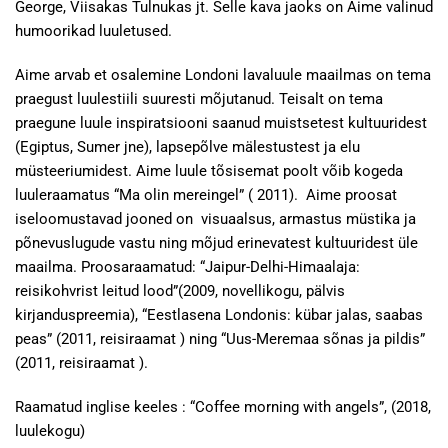
George, Viisakas Tulnukas jt. Selle kava jaoks on Aime valinud
humoorikad luuletused.
Aime arvab et osalemine Londoni lavaluule maailmas on tema
praegust luulestiili suuresti mõjutanud. Teisalt on tema
praegune luule inspiratsiooni saanud muistsetest kultuuridest
(Egiptus, Sumer jne), lapsepõlve mälestustest ja elu
müsteeriumidest. Aime luule tõsisemat poolt võib kogeda
luuleraamatus “Ma olin mereingel” ( 2011). Aime proosat
iseloomustavad jooned on visuaalsus, armastus müstika ja
põnevuslugude vastu ning mõjud erinevatest kultuuridest üle
maailma. Proosaraamatud: “Jaipur-Delhi-Himaalaja:
reisikohvrist leitud lood”(2009, novellikogu, pälvis
kirjanduspreemia), “Eestlasena Londonis: kübar jalas, saabas
peas” (2011, reisiraamat ) ning “Uus-Meremaa sõnas ja pildis”
(2011, reisiraamat ).
Raamatud inglise keeles : “Coffee morning with angels”, (2018,
luulekogu)