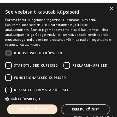
×
See veebisait kasutab küpsiseid
Parema kasutuskogemuse tagamiseks kasutame küpsiseid.
Kasutame küpsiseid sisu isikupärastamiseks ja liikluse
analüüsimiseks. Samuti jagame teavet meie saidi kasutamise kohta
analüüsipartneriga Google Analytics, kes võivad seda kombineerida
muu teabega, mille olete neile esitanud või mida nad on kogunud teie
teenuste kasutamisest.
KOHUSTUSLIKUD KÜPSISED
Prima Vista kirjandusfestival
W. Struve 1, Tartu 50091
STATISTILISED KÜPSISED
REKLAAMIKÜPSISED
+372 7427079
+372 56906836
FUNKTSIONAALSED KÜPSISED
info@kirjandusfestival.tartu.ee
Kontaktid
KLASSIFITSEERIMATA KÜPSISED
Kodulehe tegemine - AMA
NÄITA ÜKSIKASJU
NÕUSTU KÕIGIGA
KEELDU KÕIGIST
POWERED BY COOKIESCRIPT