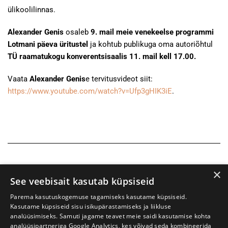
ülikoolilinnas.
Alexander Genis
osaleb
9. mail meie venekeelse programmi
Lotmani päeva üritustel
ja kohtub publikuga oma autoriõhtul
TÜ raamatukogu konverentsisaalis 11. mail kell 17.00.
Vaata
Alexander Genis
e tervitusvideot siit:
https://www.youtube.com/watch?v=Ufp3gHIK3iE
.
×
See veebisait kasutab küpsiseid
Parema kasutuskogemuse tagamiseks kasutame küpsiseid.
Kasutame küpsiseid sisu isikupärastamiseks ja liikluse
analüüsimiseks. Samuti jagame teavet meie saidi kasutamise kohta
analüüsipartneriga Google Analytics, kes võivad seda kombineerida