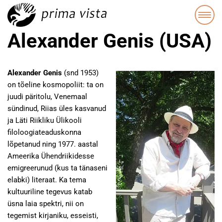
Alexander Genis (USA)
Alexander Genis
(snd 1953)
on tõeline kosmopoliit: ta on
juudi päritolu, Venemaal
sündinud, Riias üles kasvanud
ja Läti Riikliku Ülikooli
filoloogiateaduskonna
lõpetanud ning 1977. aastal
Ameerika Ühendriikidesse
emigreerunud (kus ta tänaseni
elabki) literaat. Ka tema
kultuuriline tegevus katab
üsna laia spektri, nii on
tegemist kirjaniku, esseisti,