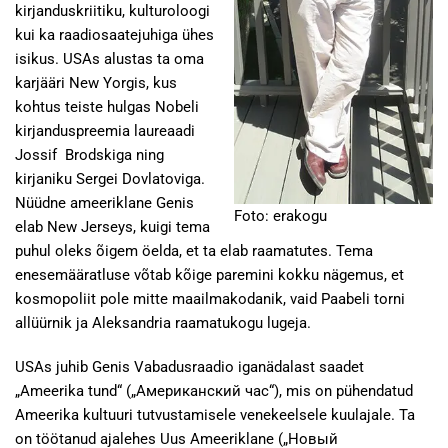
kirjanduskriitiku, kulturoloogi
kui ka raadiosaatejuhiga ühes
isikus. USAs alustas ta oma
karjääri New Yorgis, kus
kohtus teiste hulgas Nobeli
kirjanduspreemia laureaadi
Jossif Brodskiga ning
kirjaniku Sergei Dovlatoviga.
Nüüdne ameeriklane Genis
Foto: erakogu
elab New Jerseys, kuigi tema
puhul oleks õigem öelda, et ta elab raamatutes. Tema
enesemääratluse võtab kõige paremini kokku nägemus, et
kosmopoliit pole mitte maailmakodanik, vaid Paabeli torni
allüürnik ja Aleksandria raamatukogu lugeja.
USAs juhib Genis Vabadusraadio iganädalast saadet
„Ameerika tund“ („Американский час“), mis on pühendatud
Ameerika kultuuri tutvustamisele venekeelsele kuulajale. Ta
on töötanud ajalehes Uus Ameeriklane („Новый