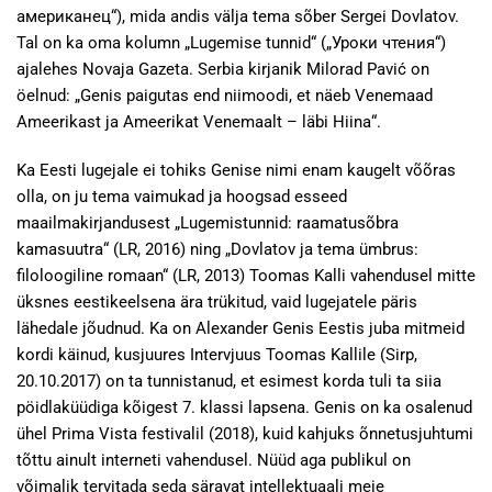
американец“), mida andis välja tema sõber Sergei Dovlatov.
Tal on ka oma kolumn „Lugemise tunnid“ („Уроки чтения“)
ajalehes Novaja Gazeta. Serbia kirjanik Milorad Pavić on
öelnud: „Genis paigutas end niimoodi, et näeb Venemaad
Ameerikast ja Ameerikat Venemaalt – läbi Hiina“.
Ka Eesti lugejale ei tohiks Genise nimi enam kaugelt võõras
olla, on ju tema vaimukad ja hoogsad esseed
maailmakirjandusest „Lugemistunnid: raamatusõbra
kamasuutra“ (LR, 2016) ning „Dovlatov ja tema ümbrus:
filoloogiline romaan“ (LR, 2013) Toomas Kalli vahendusel mitte
üksnes eestikeelsena ära trükitud, vaid lugejatele päris
lähedale jõudnud. Ka on Alexander Genis Eestis juba mitmeid
kordi käinud, kusjuures Intervjuus Toomas Kallile (Sirp,
20.10.2017) on ta tunnistanud, et esimest korda tuli ta siia
pöidlaküüdiga kõigest 7. klassi lapsena. Genis on ka osalenud
ühel Prima Vista festivalil (2018), kuid kahjuks õnnetusjuhtumi
tõttu ainult interneti vahendusel. Nüüd aga publikul on
võimalik tervitada seda säravat intellektuaali meie