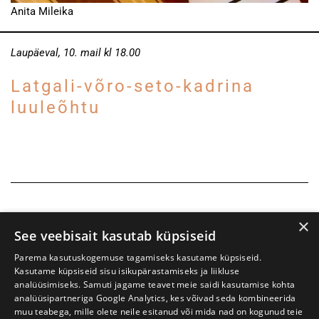
Anita Mileika
Laupäeval, 10. mail kl 18.00
Latgali-võro-seto-kadrina
luuleõhtu
×
See veebisait kasutab küpsiseid
Parema kasutuskogemuse tagamiseks kasutame küpsiseid.
Kasutame küpsiseid sisu isikupärastamiseks ja liikluse
analüüsimiseks. Samuti jagame teavet meie saidi kasutamise kohta
analüüsipartneriga Google Analytics, kes võivad seda kombineerida
muu teabega, mille olete neile esitanud või mida nad on kogunud teie