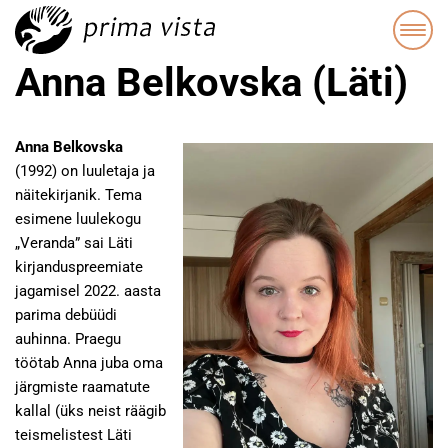
Anna Belkovska (Läti)
Anna Belkovska
(1992) on luuletaja ja
näitekirjanik. Tema
esimene luulekogu
„Veranda” sai Läti
kirjanduspreemiate
jagamisel 2022. aasta
parima debüüdi
auhinna. Praegu
töötab Anna juba oma
järgmiste raamatute
kallal (üks neist räägib
teismelistest Läti