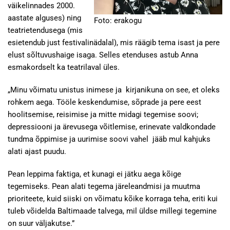
väikelinnades 2000.
aastate alguses) ning
Foto: erakogu
teatrietendusega (mis
esietendub just festivalinädalal), mis räägib tema isast ja pere
elust sõltuvushaige isaga. Selles etenduses astub Anna
esmakordselt ka teatrilaval üles.
„Minu võimatu unistus inimese ja kirjanikuna on see, et oleks
rohkem aega. Tööle keskendumise, sõprade ja pere eest
hoolitsemise, reisimise ja mitte midagi tegemise soovi;
depressiooni ja ärevusega võitlemise, erinevate valdkondade
tundma õppimise ja uurimise soovi vahel jääb mul kahjuks
alati ajast puudu.
Pean leppima faktiga, et kunagi ei jätku aega kõige
tegemiseks. Pean alati tegema järeleandmisi ja muutma
prioriteete, kuid siiski on võimatu kõike korraga teha, eriti kui
tuleb võidelda Baltimaade talvega, mil üldse millegi tegemine
on suur väljakutse.”