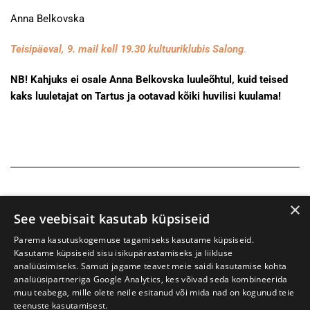
Anna Belkovska
Teisipäeval, 9. mail kell 19.30 kultuuriklubis Salong
.
NB! Kahjuks ei osale Anna Belkovska luuleõhtul, kuid teised
kaks luuletajat on Tartus ja ootavad kõiki huvilisi kuulama!
×
See veebisait kasutab küpsiseid
Parema kasutuskogemuse tagamiseks kasutame küpsiseid.
Kasutame küpsiseid sisu isikupärastamiseks ja liikluse
analüüsimiseks. Samuti jagame teavet meie saidi kasutamise kohta
analüüsipartneriga Google Analytics, kes võivad seda kombineerida
muu teabega, mille olete neile esitanud või mida nad on kogunud teie
teenuste kasutamisest.