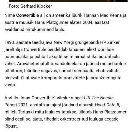
Foto: Gerhard Klocker
Nime
Convertible
all on ameerika lüürik Hannah Mac Kenna ja
austria muusik Hans Platzgumer alates 2004. aastast
avaldanud mitukümmend laulu.
1990. aastate teedrajava New Yorgi grungebändi HP Zinker
järeltulija Convertible pendeldab tänaseni elektroonilise
popmuusika ja puhtalt akustilise minimalistliku autorilaulu
vahel. Äravahetamatult omanäoliseks on jäänud melanhoolne
põhitoon, lüüriline sügavus, samuti sümpaatia ebatavaliste,
pidevalt üllatavate kompositsioonivõtete ja arranžeeringute
vastu.
Aprillis ilmus Convertible’i värske singel
Lift The Needle
.
Pärast 2021. aastal kuulajani jõudnud albumit
Holst Gate II
,
millelt Tartuski mitu laulu esitatakse, üllatab Hans Platzgumeri
bänd eepilise, ajatu, tihedalt orkestreeritud lauluga aegade
lõpust.