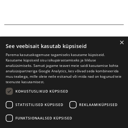
×
See veebisait kasutab küpsiseid
Parema kasutuskogemuse tagamiseks kasutame küpsiseid.
Kasutame küpsiseid sisu isikupärastamiseks ja liikluse
analüüsimiseks. Samuti jagame teavet meie saidi kasutamise kohta
analüüsipartneriga Google Analytics, kes võivad seda kombineerida
muu teabega, mille olete neile esitanud või mida nad on kogunud teie
teenuste kasutamisest.
KOHUSTUSLIKUD KÜPSISED
Prima Vista kirjandusfestival
W. Struve 1, Tartu 50091
STATISTILISED KÜPSISED
REKLAAMIKÜPSISED
+372 7427079
+372 56906836
FUNKTSIONAALSED KÜPSISED
info@kirjandusfestival.tartu.ee
Kontaktid