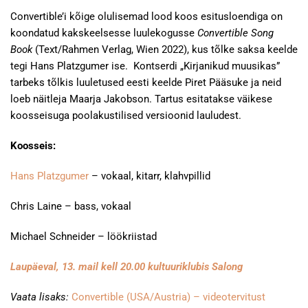
Convertible’i kõige olulisemad lood koos esitusloendiga on
koondatud kakskeelsesse luulekogusse
Convertible Song
Book
(Text/Rahmen Verlag, Wien 2022), kus tõlke saksa keelde
tegi Hans Platzgumer ise. Kontserdi „Kirjanikud muusikas”
tarbeks tõlkis luuletused eesti keelde Piret Pääsuke ja neid
loeb näitleja Maarja Jakobson. Tartus esitatakse väikese
koosseisuga poolakustilised versioonid lauludest.
Koosseis:
Hans Platzgumer
– vokaal, kitarr, klahvpillid
Chris Laine – bass, vokaal
Michael Schneider – löökriistad
Laupäeval, 13. mail kell 20.00 kultuuriklubis Salong
Vaata lisaks:
Convertible (USA/Austria) – videotervitust