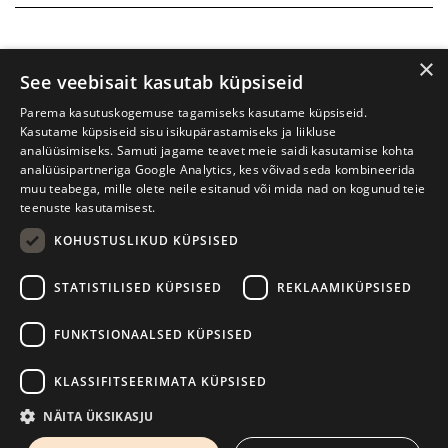
×
See veebisait kasutab küpsiseid
Parema kasutuskogemuse tagamiseks kasutame küpsiseid.
Kasutame küpsiseid sisu isikupärastamiseks ja liikluse
analüüsimiseks. Samuti jagame teavet meie saidi kasutamise kohta
analüüsipartneriga Google Analytics, kes võivad seda kombineerida
muu teabega, mille olete neile esitanud või mida nad on kogunud teie
teenuste kasutamisest.
KOHUSTUSLIKUD KÜPSISED
Prima Vista kirjandusfestival
W. Struve 1, Tartu 50091
STATISTILISED KÜPSISED
REKLAAMIKÜPSISED
+372 7427079
+372 56906836
FUNKTSIONAALSED KÜPSISED
info@kirjandusfestival.tartu.ee
Kontaktid
KLASSIFITSEERIMATA KÜPSISED
Kodulehe tegemine - AMA
NÄITA ÜKSIKASJU