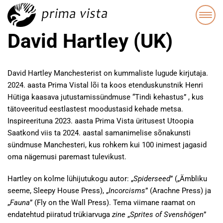
David Hartley (UK)
David Hartley
Manchesterist on kummaliste lugude kirjutaja.
2024. aasta Prima Vistal lõi ta koos etenduskunstnik Henri
Hütiga kaasava jutustamissündmuse “Tindi kehastus” , kus
tätoveeritud eestlastest moodustasid kehade metsa.
Inspireerituna 2023. aasta Prima Vista üritusest Utoopia
Saatkond viis ta 2024. aastal samanimelise sõnakunsti
sündmuse Manchesteri, kus rohkem kui 100 inimest jagasid
oma nägemusi paremast tulevikust.
Hartley on kolme lühijutukogu autor: „
Spiderseed
” („Ämbliku
seeme, Sleepy House Press), „
Incorcisms
” (Arachne Press) ja
„
Fauna
” (Fly on the Wall Press). Tema viimane raamat on
endatehtud piiratud trükiarvuga
zine
„
Sprites of Svenshögen
”