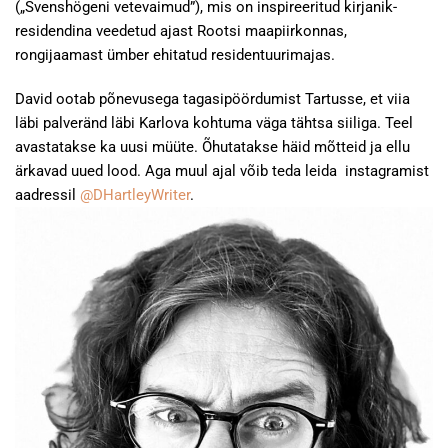
(„Svenshögeni vetevaimud”), mis on inspireeritud kirjanik-
residendina veedetud ajast Rootsi maapiirkonnas,
rongijaamast ümber ehitatud residentuurimajas.
David ootab põnevusega tagasipöördumist Tartusse, et viia
läbi palveränd läbi Karlova kohtuma väga tähtsa siiliga. Teel
avastatakse ka uusi müüte. Õhutatakse häid mõtteid ja ellu
ärkavad uued lood. Aga muul ajal võib teda leida instagramist
aadressil
@DHartleyWriter
.