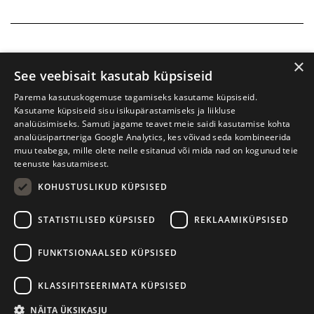
×
See veebisait kasutab küpsiseid
Parema kasutuskogemuse tagamiseks kasutame küpsiseid.
Kasutame küpsiseid sisu isikupärastamiseks ja liikluse
analüüsimiseks. Samuti jagame teavet meie saidi kasutamise kohta
analüüsipartneriga Google Analytics, kes võivad seda kombineerida
muu teabega, mille olete neile esitanud või mida nad on kogunud teie
teenuste kasutamisest.
KOHUSTUSLIKUD KÜPSISED
Prima Vista kirjandusfestival
W. Struve 1, Tartu 50091
STATISTILISED KÜPSISED
REKLAAMIKÜPSISED
+372 7427079
+372 56906836
FUNKTSIONAALSED KÜPSISED
info@kirjandusfestival.tartu.ee
Kontaktid
KLASSIFITSEERIMATA KÜPSISED
Kodulehe tegemine - AMA
NÄITA ÜKSIKASJU