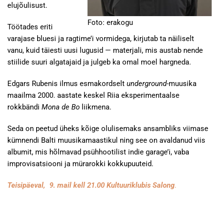
elujõulisust.
Foto: erakogu
Töötades eriti
varajase bluesi ja ragtime’i vormidega, kirjutab ta näiliselt
vanu, kuid täiesti uusi lugusid — materjali, mis austab nende
stiilide suuri algatajaid ja julgeb ka omal moel hargneda.
Edgars Rubenis ilmus esmakordselt
underground
-muusika
maailma 2000. aastate keskel Riia eksperimentaalse
rokkbändi
Mona de Bo
liikmena.
Seda on peetud üheks kõige olulisemaks ansambliks viimase
kümnendi Balti muusikamaastikul ning see on avaldanud viis
albumit, mis hõlmavad psühhootilist indie garage’i, vaba
improvisatsiooni ja mürarokki kokkupuuteid.
Teisipäeval, 9. mail kell 21.00 Kultuuriklubis Salong
.