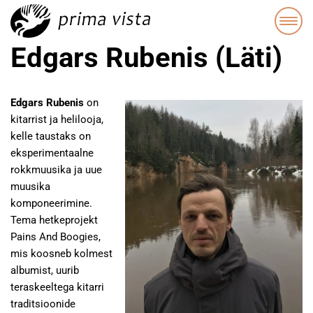
Edgars Rubenis (Läti)
Edgars Rubenis
on
kitarrist ja helilooja,
kelle taustaks on
eksperimentaalne
rokkmuusika ja uue
muusika
komponeerimine.
Tema hetkeprojekt
Pains And Boogies,
mis koosneb kolmest
albumist, uurib
teraskeeltega kitarri
traditsioonide