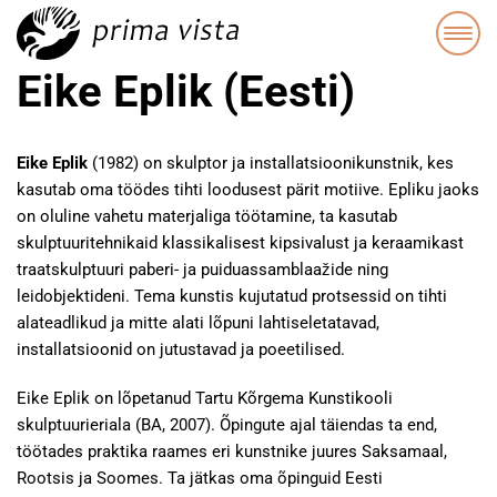
Eike Eplik (Eesti)
Eike Eplik
(1982) on skulptor ja installatsioonikunstnik, kes
kasutab oma töödes tihti loodusest pärit motiive. Epliku jaoks
on oluline vahetu materjaliga töötamine, ta kasutab
skulptuuritehnikaid klassikalisest kipsivalust ja keraamikast
traatskulptuuri paberi- ja puiduassamblaažide ning
leidobjektideni. Tema kunstis kujutatud protsessid on tihti
alateadlikud ja mitte alati lõpuni lahtiseletatavad,
installatsioonid on jutustavad ja poeetilised.
Eike Eplik on lõpetanud Tartu Kõrgema Kunstikooli
skulptuurieriala (BA, 2007). Õpingute ajal täiendas ta end,
töötades praktika raames eri kunstnike juures Saksamaal,
Rootsis ja Soomes. Ta jätkas oma õpinguid Eesti