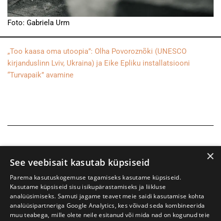
Foto: Gabriela Urm
„Too kaasa oma utoopia”: Olha Povoroznõki (UNESCO
kirjanduslinn Lviv, Ukraina) ja Eike Epliku installatsiooni
“Turvapaik” avamine
×
See veebisait kasutab küpsiseid
Parema kasutuskogemuse tagamiseks kasutame küpsiseid.
Kasutame küpsiseid sisu isikupärastamiseks ja liikluse
analüüsimiseks. Samuti jagame teavet meie saidi kasutamise kohta
analüüsipartneriga Google Analytics, kes võivad seda kombineerida
muu teabega, mille olete neile esitanud või mida nad on kogunud teie