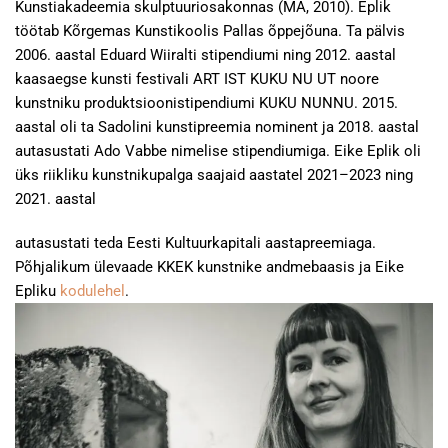
Kunstiakadeemia skulptuuriosakonnas (MA, 2010). Eplik
töötab Kõrgemas Kunstikoolis Pallas õppejõuna. Ta pälvis
2006. aastal Eduard Wiiralti stipendiumi ning 2012. aastal
kaasaegse kunsti festivali ART IST KUKU NU UT noore
kunstniku produktsioonistipendiumi KUKU NUNNU. 2015.
aastal oli ta Sadolini kunstipreemia nominent ja 2018. aastal
autasustati Ado Vabbe nimelise stipendiumiga. Eike Eplik oli
üks riikliku kunstnikupalga saajaid aastatel 2021–2023 ning
2021. aastal
autasustati teda Eesti Kultuurkapitali aastapreemiaga.
Põhjalikum ülevaade KKEK kunstnike andmebaasis ja Eike
Epliku
kodulehel
.