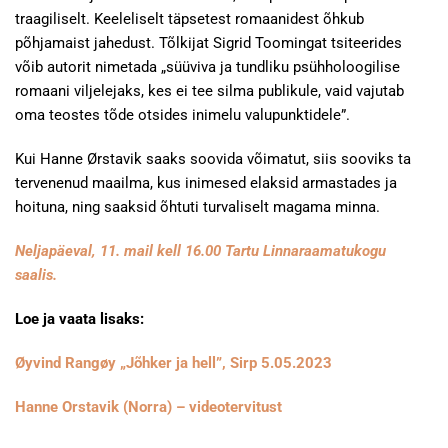
traagiliselt. Keeleliselt täpsetest romaanidest õhkub
põhjamaist jahedust. Tõlkijat Sigrid Toomingat tsiteerides
võib autorit nimetada „süüviva ja tundliku psühholoogilise
romaani viljelejaks, kes ei tee silma publikule, vaid vajutab
oma teostes tõde otsides inimelu valupunktidele”.
Kui Hanne Ørstavik saaks soovida võimatut, siis sooviks ta
tervenenud maailma, kus inimesed elaksid armastades ja
hoituna, ning saaksid õhtuti turvaliselt magama minna.
Neljapäeval, 11. mail kell 16.00 Tartu Linnaraamatukogu
saalis.
Loe ja vaata lisaks:
Øyvind Rangøy „Jõhker ja hell”, Sirp 5.05.2023
Hanne Orstavik (Norra) – videotervitust