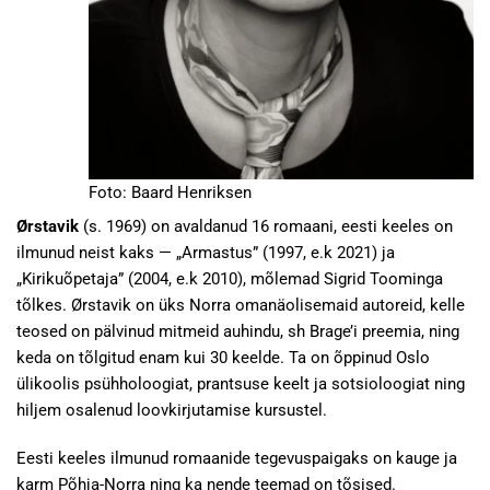
Foto: Baard Henriksen
Ørstavik
(s. 1969) on avaldanud 16 romaani, eesti keeles on
ilmunud neist kaks — „Armastus” (1997, e.k 2021) ja
„Kirikuõpetaja” (2004, e.k 2010), mõlemad Sigrid Toominga
tõlkes. Ørstavik on üks Norra omanäolisemaid autoreid, kelle
teosed on pälvinud mitmeid auhindu, sh Brage’i preemia, ning
keda on tõlgitud enam kui 30 keelde. Ta on õppinud Oslo
ülikoolis psühholoogiat, prantsuse keelt ja sotsioloogiat ning
hiljem osalenud loovkirjutamise kursustel.
Eesti keeles ilmunud romaanide tegevuspaigaks on kauge ja
karm Põhja-Norra ning ka nende teemad on tõsised.