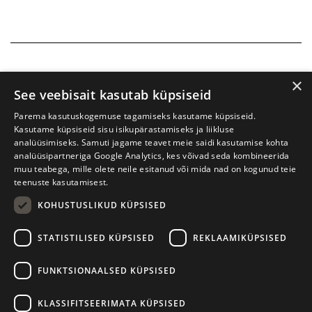
×
See veebisait kasutab küpsiseid
Parema kasutuskogemuse tagamiseks kasutame küpsiseid.
Kasutame küpsiseid sisu isikupärastamiseks ja liikluse
analüüsimiseks. Samuti jagame teavet meie saidi kasutamise kohta
analüüsipartneriga Google Analytics, kes võivad seda kombineerida
muu teabega, mille olete neile esitanud või mida nad on kogunud teie
teenuste kasutamisest.
KOHUSTUSLIKUD KÜPSISED
Prima Vista kirjandusfestival
W. Struve 1, Tartu 50091
STATISTILISED KÜPSISED
REKLAAMIKÜPSISED
+372 7427079
+372 56906836
FUNKTSIONAALSED KÜPSISED
info@kirjandusfestival.tartu.ee
Kontaktid
KLASSIFITSEERIMATA KÜPSISED