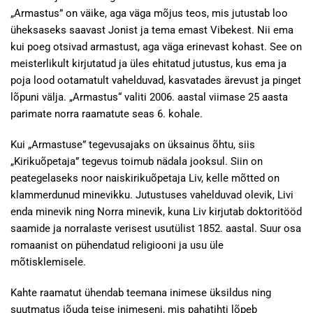
„Armastus” on väike, aga väga mõjus teos, mis jutustab loo
üheksaseks saavast Jonist ja tema emast Vibekest. Nii ema
kui poeg otsivad armastust, aga väga erinevast kohast. See on
meisterlikult kirjutatud ja üles ehitatud jutustus, kus ema ja
poja lood ootamatult vahelduvad, kasvatades ärevust ja pinget
lõpuni välja. „Armastus“ valiti 2006. aastal viimase 25 aasta
parimate norra raamatute seas 6. kohale.
Kui „Armastuse” tegevusajaks on üksainus õhtu, siis
„Kirikuõpetaja” tegevus toimub nädala jooksul. Siin on
peategelaseks noor naiskirikuõpetaja Liv, kelle mõtted on
klammerdunud minevikku. Jutustuses vahelduvad olevik, Livi
enda minevik ning Norra minevik, kuna Liv kirjutab doktoritööd
saamide ja norralaste verisest usutülist 1852. aastal. Suur osa
romaanist on pühendatud religiooni ja usu üle
mõtisklemisele.
Kahte raamatut ühendab teemana inimese üksildus ning
suutmatus jõuda teise inimeseni, mis pahatihti lõpeb