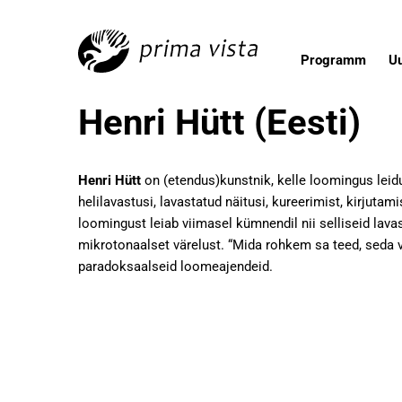
Programm
U
Henri Hütt (Eesti)
Henri Hütt
on (etendus)kunstnik, kelle loomingus lei
helilavastusi, lavastatud näitusi, kureerimist, kirjuta
loomingust leiab viimasel kümnendil nii selliseid lava
mikrotonaalset värelust. “Mida rohkem sa teed, seda
paradoksaalseid loomeajendeid.