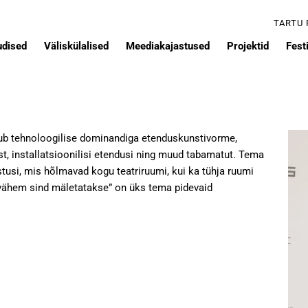
TARTU
udised
Väliskülalised
Meediakajastused
Projektid
Festi
dub tehnoloogilise dominandiga etenduskunstivorme,
mist, installatsioonilisi etendusi ning muud tabamatut. Tema
stusi, mis hõlmavad kogu teatriruumi, kui ka tühja ruumi
 vähem sind mäletatakse” on üks tema pidevaid