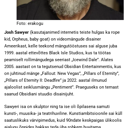
Foto: erakogu
Josh Sawyer
(kasutajanimed internetis teiste hulgas ka rope
kid, Orpheus, baby goat) on videomängude disainer
Ameerikast, kelle teekond mängutööstuses sai alguse juba
1999. aastal ettevõttes Black Isle Studios, kus ta töötas
peamiselt rollimängudega seeriast „Icewind Dale”. Alates
2005. aastast on ta tegutsenud Obsidian Entertainmentis, kus
on juhtinud mänge „Fallout: New Vegas”, „Pillars of Eternity”,
„Pillars of Eternity II: Deadfire” ja 2022. aastal ilmunud
ajaloolist seiklusmängu „Pentiment”. Praeguseks on temast
saanud Obsidiani stuudio disainijuht.
Sawyeri isa on skulptor ning ta ise oli õpilasena samuti
kunsti-, muusika- ja teatrihuviline. Kunstiambitsioonile sai küll
saatuslikuks värvipimedus, kuid 90ndate keskpaigas ülikoolis
ajalugu õppides hakkas teda üha rohkem huvitama