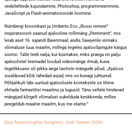
veebilehtede kujundamine, Photoshop, programmeerimine,
JavaScript ja Flash-animatsioonide loomine.
Nürnbergi kroonikast ja Umberto Eco „Roosi nimest”
inspiratsiooni saanud ajalooline rollimäng „Pentiment”, mis
leiab aset 16. sajandi Baierimaal, andis Sawyerile viimaks
võimaluse luua maailm, millega tegeles ajalooõpingute käigus
süvitsi. Talle teeb nalja, kui küsitakse, miks praegu nii palju
ajaloolistel teemadel loodud videomänge ilmub, kuna
tegelikkuses oli pikka aega taoliste mängude põud. „Ajaloos
sisalduvad kõik lahedad asjad, mis on kunagi juhtunud.
Põhjalikult läbi uuritud ajaloolisele kontekstile on lihtne
ehitada fantastilisi maailmu ja lugusid. Tänu sellele hindavad
mängijad kõrgelt võimalust sukelduda keskkonda, milles
peegeldub reaalne maailm, kus me elame.”
Suur futuroloogiline kongress: Josh Sawyer (USA)