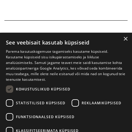
×
See veebisait kasutab küpsiseid
Parema kasutuskogemuse tagamiseks kasutame küpsiseid.
Kasutame küpsiseid sisu isikupärastamiseks ja liikluse
analüüsimiseks. Samuti jagame teavet meie saidi kasutamise kohta
analüüsipartneriga Google Analytics, kes võivad seda kombineerida
muu teabega, mille olete neile esitanud või mida nad on kogunud teie
teenuste kasutamisest.
KOHUSTUSLIKUD KÜPSISED
Prima Vista kirjandusfestival
W. Struve 1, Tartu 50091
STATISTILISED KÜPSISED
REKLAAMIKÜPSISED
+372 7427079
+372 56906836
FUNKTSIONAALSED KÜPSISED
info@kirjandusfestival.tartu.ee
Kontaktid
KLASSIFITSEERIMATA KÜPSISED