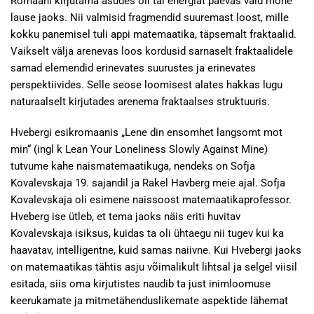
Romaani kirjutama asudes oli tal energiat päevas vaid mõne
lause jaoks. Nii valmisid fragmendid suuremast loost, mille
kokku panemisel tuli appi matemaatika, täpsemalt fraktaalid.
Vaikselt välja arenevas loos kordusid sarnaselt fraktaalidele
samad elemendid erinevates suurustes ja erinevates
perspektiivides. Selle seose loomisest alates hakkas lugu
naturaalselt kirjutades arenema fraktaalses struktuuris.
Hvebergi esikromaanis „Lene din ensomhet langsomt mot
min“ (ingl k Lean Your Loneliness Slowly Against Mine)
tutvume kahe naismatemaatikuga, nendeks on Sofja
Kovalevskaja 19. sajandil ja Rakel Havberg meie ajal. Sofja
Kovalevskaja oli esimene naissoost matemaatikaprofessor.
Hveberg ise ütleb, et tema jaoks näis eriti huvitav
Kovalevskaja isiksus, kuidas ta oli ühtaegu nii tugev kui ka
haavatav, intelligentne, kuid samas naiivne. Kui Hvebergi jaoks
on matemaatikas tähtis asju võimalikult lihtsal ja selgel viisil
esitada, siis oma kirjutistes naudib ta just inimloomuse
keerukamate ja mitmetähenduslikemate aspektide lähemat