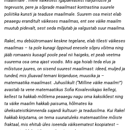
maailmale”: meie väikesest igapäevasest harjumuste ja
tegevuste, pere ja sõprade maailmast kontrastina suurele
poliitika kunsti ja teaduse maailmale. Suurem osa meist elab
peaaegu eranditult väikeses maailmas, ent see väike maailm
muutub pidevalt, sest seda mõjutab ja valgustab suur maailma.
Rakel, mu debüütromaani keskne tegelane, elab tõesti väikeses
maailmas – ta pole kunagi õppinud enesele sõpru võitma ning
jääb romaanis kusagil poole peal nii haigeks, et peab veetma
suurema osa oma ajast voodis. Mis aga hoiab teda elus ja
mõistuse juures, on sisend suurest maailmast: ideed, muljed ja
tunded, mis jõuavad temani kirjanduse, muusika ja –
matemaatika maailmast. Juhuslikult (“Milline väike maailm!”)
avastab ta vene matemaatikus Sofia Kovalevskajas kellegi,
kellest ta hakkab mõtlema peaaegu nagu oma kaksikõest ning
ta väike maailm hakkab paisuma, hõlmates ka
üheksateistkümnenda sajandi kultuuri- ja teadusilma. Kui Rakel
hakkab kirjutama, on tema suunatuleks matemaatiline mõiste
fraktaal, mis ehitub üles iseenda väiksematest koopiatest –