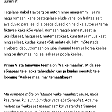
uurimist.
Tegelane Rakel Havberg on autori nime anagramm – ja nii
nagu romaani kahe peategelase elude vahel on fraktaalselt
avalduvad paralleelid ja peegeldused, on neid ka autori ja tema
fiktiivse kaksikõe vahel. Romaan räägib armastusest ja
üksildusest, haigusest, matemaatikast, kunstist ja muusikast,
ning sellest, kuidas kunst võib aidata elu lahti mõtestada.
Hvebergi debüütromaan on juba ilmunud taani ja korea keeles
ning on ilmumas inglise, saksa ja poola keeles.
Prima Vista tänavune teema on “Väike maailm”. Mida see
sõnapaar teie jaoks tähendab? Kas ja kuidas seostub teie
looming “Väikse maailma” temaatikaga?
Mu esimene mõte on “Milline väike maailm!”, lause, mida
kasutame, kui sünnib midagi väga ebatõenäolist. Aga ma
mõtlen ka “väikesest maailmast” kui vastandist “suurele