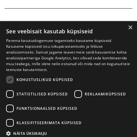
×
See veebisait kasutab küpsiseid
Parema kasutuskogemuse tagamiseks kasutame küpsiseid.
Kasutame küpsiseid sisu isikupärastamiseks ja liikluse
analüüsimiseks. Samuti jagame teavet meie saidi kasutamise kohta
analüüsipartneriga Google Analytics, kes võivad seda kombineerida
muu teabega, mille olete neile esitanud või mida nad on kogunud teie
teenuste kasutamisest.
KOHUSTUSLIKUD KÜPSISED
Prima Vista kirjandusfestival
W. Struve 1, Tartu 50091
STATISTILISED KÜPSISED
REKLAAMIKÜPSISED
+372 7427079
+372 56906836
FUNKTSIONAALSED KÜPSISED
info@kirjandusfestival.tartu.ee
Kontaktid
KLASSIFITSEERIMATA KÜPSISED
Kodulehe tegemine - AMA
NÄITA ÜKSIKASJU