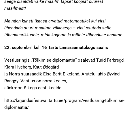
seega sisaldab väike maailm täpset koopiat suurest
maailmast!
Ma näen kunsti (kaasa arvatud matemaatika) kui viisi
ühendada suurt maailma väikesega – viisi osutada selle
tähendusrikkusele, mida kogeme ja millele tähenduse anname.
22. septembril kell 16 Tartu Linnaraamatukogu saalis
Vestlusringis „Tõlkimise diplomaatia“ osalevad Turid Farbregd,
Klara Hveberg, Knut Ødegård
ja Norra suursaadik Else Berit Eikeland. Arutelu juhib Øyvind
Rangøy. Vestlus on norra keeles,
sünkroontõlkega eesti keelde.
http://kirjandusfestival.tartu.ee/program/vestlusring-tolkimise-
diplomaatia/