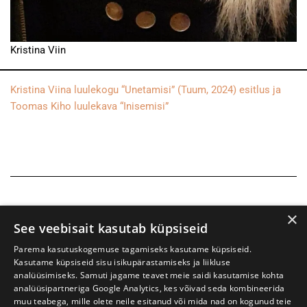
Kristina Viin
Kristina Viina luulekogu “Unetamisi” (Tuum, 2024) esitlus ja
Toomas Kiho luulekava “Inisemisi”
×
See veebisait kasutab küpsiseid
Parema kasutuskogemuse tagamiseks kasutame küpsiseid.
Kasutame küpsiseid sisu isikupärastamiseks ja liikluse
analüüsimiseks. Samuti jagame teavet meie saidi kasutamise kohta
analüüsipartneriga Google Analytics, kes võivad seda kombineerida
muu teabega, mille olete neile esitanud või mida nad on kogunud teie