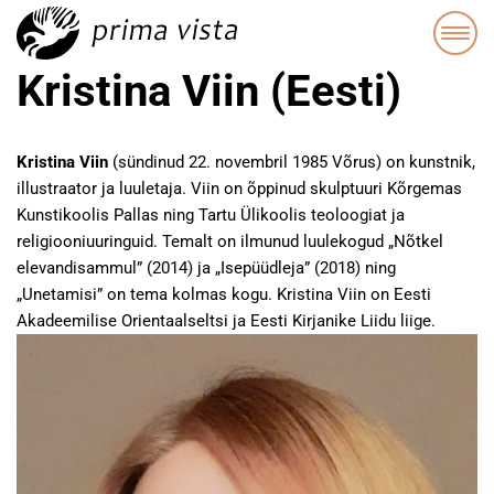
Kristina Viin (Eesti)
Kristina Viin
(sündinud 22. novembril 1985 Võrus) on kunstnik,
illustraator ja luuletaja. Viin on õppinud skulptuuri Kõrgemas
Kunstikoolis Pallas ning Tartu Ülikoolis teoloogiat ja
religiooniuuringuid. Temalt on ilmunud luulekogud „Nõtkel
elevandisammul” (2014) ja „Isepüüdleja” (2018) ning
„Unetamisi” on tema kolmas kogu. Kristina Viin on Eesti
Akadeemilise Orientaalseltsi ja Eesti Kirjanike Liidu liige.