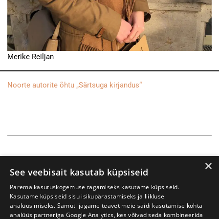
Merike Reiljan
Noorte autorite õhtu „Särtsuga kirjandus“
×
See veebisait kasutab küpsiseid
Parema kasutuskogemuse tagamiseks kasutame küpsiseid.
Kasutame küpsiseid sisu isikupärastamiseks ja liikluse
analüüsimiseks. Samuti jagame teavet meie saidi kasutamise kohta
analüüsipartneriga Google Analytics, kes võivad seda kombineerida