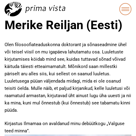
Merike Reiljan (Eesti)
Olen filosoofiateaduskonna doktorant ja sõnaseadmine ühel
või teisel viisil on mu igapäeva lahutamatu osa. Luuletuste
kirjutamises köidab mind see, kuidas tuttavad sõnad võivad
käituda täiesti etteaimamatult. Mõnikord saan millestki
päriselt aru alles siis, kui sellest on saanud luuletus.
Luuletusega püüan väljendada midagi, mida ei ole osanud
teisiti öelda. Mulle näib, et paljud kirjanikud, kelle luuletusi või
raamatuid armastan, kirjutavad üht ainust lugu üha uuesti ja nii
ka mina, kuni mul õnnestub (kui õnnestub) see tabamatu kinni
püüda.
Kirjastus Ilmamaa on avaldanud minu debüütkogu „Valguse
teed minna”.