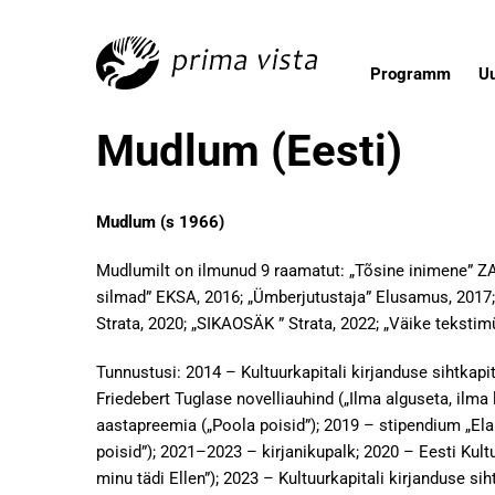
Programm
U
Mudlum (Eesti)
Mudlum (s 1966)
Mudlumilt on ilmunud 9 raamatut: „Tõsine inimene” ZA/
silmad” EKSA, 2016; „Ümberjutustaja” Elusamus, 2017; „
Strata, 2020; „SIKAOSÄK ” Strata, 2022; „Väike tekstim
Tunnustusi: 2014 – Kultuurkapitali kirjanduse sihtkap
Friedebert Tuglase novelliauhind („Ilma alguseta, ilma l
aastapreemia („Poola poisid”); 2019 – stipendium „Ela
poisid”); 2021–2023 – kirjanikupalk; 2020 – Eesti Kultu
minu tädi Ellen”); 2023 – Kultuurkapitali kirjanduse s