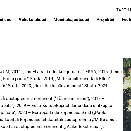
TARTU
udised
Väliskülalised
Meediakajastused
Projektid
Festi
UM, 2014; „Ilus Elviira: burleskne jutustus” EKSA, 2015; „Linnu
Poola poisid” Strata, 2019; „Mitte ainult minu tädi Ellen”
üür” Strata, 2023; „Roosihullu päevaraamat” Strata, 2024.
itali aastapreemia nominent (“Tõsine inimene”); 2017 –
õputa”); 2019 – Eesti Kultuurkapitali kirjanduse sihtkapitali
 ja sära”; 2020 – Euroopa Liidu kirjandusauhind („Poola
urkapitali kirjanduse sihtkapitali aastapreemia „”Mitte ainult
ihtkapitali aastapreemia nominent („Väike tekstimüür”).