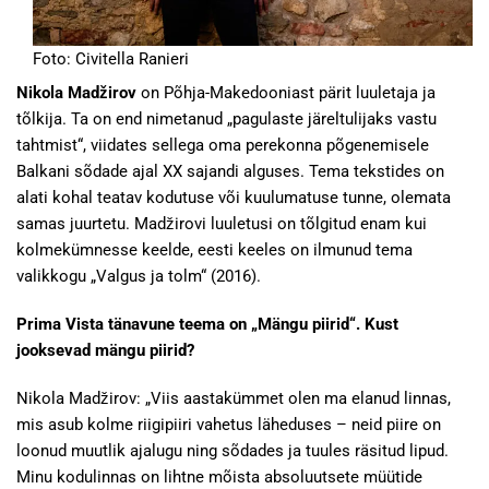
Foto: Civitella Ranieri
Nikola Madžirov
on Põhja-Makedooniast pärit luuletaja ja
tõlkija. Ta on end nimetanud „pagulaste järeltulijaks vastu
tahtmist“, viidates sellega oma perekonna põgenemisele
Balkani sõdade ajal XX sajandi alguses. Tema tekstides on
alati kohal teatav kodutuse või kuulumatuse tunne, olemata
samas juurtetu. Madžirovi luuletusi on tõlgitud enam kui
kolmekümnesse keelde, eesti keeles on ilmunud tema
valikkogu „Valgus ja tolm“ (2016).
Prima Vista tänavune teema on „Mängu piirid“. Kust
jooksevad mängu piirid?
Nikola Madžirov: „Viis aastakümmet olen ma elanud linnas,
mis asub kolme riigipiiri vahetus läheduses – neid piire on
loonud muutlik ajalugu ning sõdades ja tuules räsitud lipud.
Minu kodulinnas on lihtne mõista absoluutsete müütide