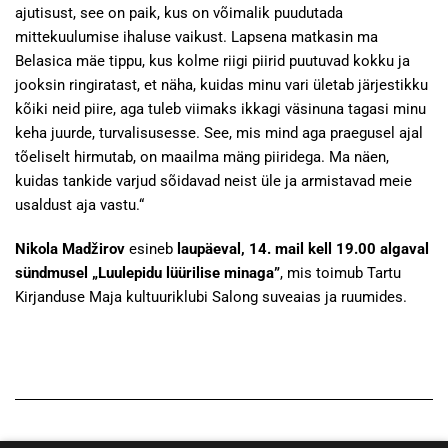
ajutisust, see on paik, kus on võimalik puudutada
mittekuulumise ihaluse vaikust. Lapsena matkasin ma
Belasica mäe tippu, kus kolme riigi piirid puutuvad kokku ja
jooksin ringiratast, et näha, kuidas minu vari ületab järjestikku
kõiki neid piire, aga tuleb viimaks ikkagi väsinuna tagasi minu
keha juurde, turvalisusesse. See, mis mind aga praegusel ajal
tõeliselt hirmutab, on maailma mäng piiridega. Ma näen,
kuidas tankide varjud sõidavad neist üle ja armistavad meie
usaldust aja vastu.“
Nikola Madžirov
esineb
laupäeval, 14. mail kell 19.00 algaval
sündmusel „Luulepidu lüürilise minaga”
, mis toimub Tartu
Kirjanduse Maja kultuuriklubi Salong suveaias ja ruumides.