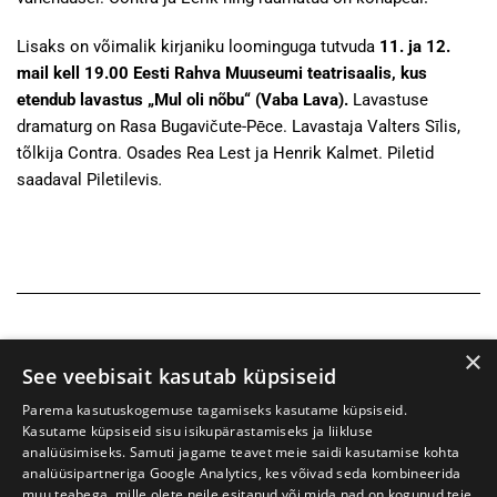
Lisaks on võimalik kirjaniku loominguga tutvuda
11. ja 12.
mail kell 19.00 Eesti Rahva Muuseumi teatrisaalis, kus
etendub lavastus „Mul oli nõbu“ (Vaba Lava).
Lavastuse
dramaturg on Rasa Bugavičute-Pēce. Lavastaja Valters Sīlis,
tõlkija Contra. Osades Rea Lest ja Henrik Kalmet. Piletid
saadaval Piletilevis
.
×
See veebisait kasutab küpsiseid
Parema kasutuskogemuse tagamiseks kasutame küpsiseid.
Kasutame küpsiseid sisu isikupärastamiseks ja liikluse
analüüsimiseks. Samuti jagame teavet meie saidi kasutamise kohta
analüüsipartneriga Google Analytics, kes võivad seda kombineerida
muu teabega, mille olete neile esitanud või mida nad on kogunud teie