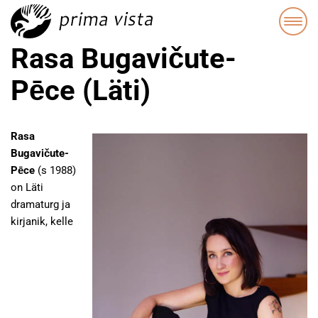
Rasa Bugavičute-
Pēce (Läti)
Rasa
Bugavičute-
Pēce
(s 1988)
on Läti
dramaturg ja
kirjanik, kelle