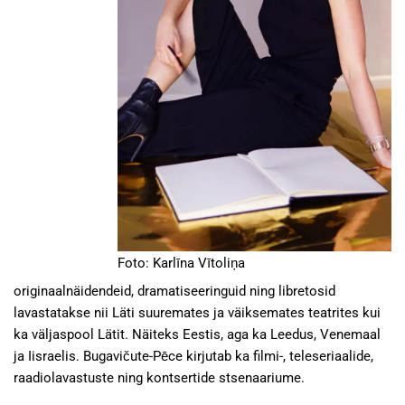
Foto: Karlīna Vītoliņa
originaalnäidendeid, dramatiseeringuid ning libretosid
lavastatakse nii Läti suuremates ja väiksemates teatrites kui
ka väljaspool Lätit. Näiteks Eestis, aga ka Leedus, Venemaal
ja Iisraelis. Bugavičute-Pēce kirjutab ka filmi-, teleseriaalide,
raadiolavastuste ning kontsertide stsenaariume.