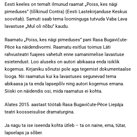
Eesti keeles on temalt ilmunud raamat
„
Poiss, kes nägi
pimeduses” (tõlkinud Contra) (Eesti Lastekirjanduse Keskus
soovitab). Samuti saab tema loominguga tutvuda Vaba Lava
lavastuse
„
Mul oli nõbu” kaudu.
Raamatu
„
Poiss, kes nägi pimeduses” pani Rasa Bugavičute-
Pēce ka näidendivormi. Raamatu esitlus toimus Läti
rahvusteatri fuajees vahetult enne samanimelise lavastuse
esietendust. Loo aluseks on autori abikaasa enda isiklik
kogemus. Kirjaniku sõnutsi pole aga tegemist dokumentaalse
looga. Nii raamatus kui ka lavastuses segunevad tema
abikaasa ja ta enda lapsepõlv ning autori kogemus emana.
Siiski on näidendis osi, mida raamatus ei kohta.
Alates 2015. aastast töötab Rasa Bugavičute-Pēce Liepāja
teatri koosseisulise dramaturgina.
Ja nagu ta ise iseenda kohta ütleb – ta on naine, ema, tütar,
lapselaps ja sõber.