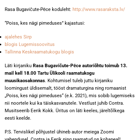
Rasa Bugavičute-Pēce koduleht:
http://www.rasaraksta.lv/
“Poiss, kes nägi pimeduses” kajastusi:
ajalehes Sirp
blogis Lugemissoovitus
Tallinna Keskraamatukogu blogis
Läti kirjaniku
Rasa Bugavičute-Pēce autoriõhtu toimub 13.
mail kell 18.00 Tartu Ülikooli raamatukogu
muusikaosakonnas
. Kohtumisel tuleb juttu kirjaniku
loomingust üldisemalt, tööst dramaturgina ning romaanist
„Poiss, kes nägi pimeduses“ (e.k. 2021), mis sobib lugemiseks
nii noortele kui ka täiskasvanutele. Vestlust juhib Contra.
Musitseerib Eerik Kokk. Üritus on läti keeles, järeltõlkega
eesti keelde.
P.S. Tervislikel põhjustel ühineb autor meiega Zoomi
vahendusel. Contra ja Eerik ning raamatud on kohapeal!