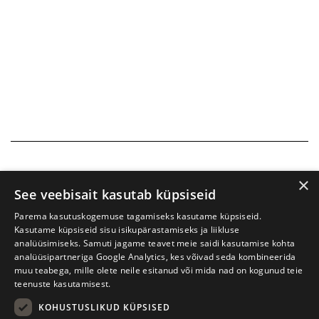
×
See veebisait kasutab küpsiseid
Parema kasutuskogemuse tagamiseks kasutame küpsiseid.
Kasutame küpsiseid sisu isikupärastamiseks ja liikluse
analüüsimiseks. Samuti jagame teavet meie saidi kasutamise kohta
analüüsipartneriga Google Analytics, kes võivad seda kombineerida
muu teabega, mille olete neile esitanud või mida nad on kogunud teie
teenuste kasutamisest.
KOHUSTUSLIKUD KÜPSISED
Prima Vista kirjandusfestival
W. Struve 1, Tartu 50091