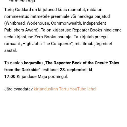
Foto: erakogu
Tariq Goddard on kirjutanud kuus raamatut, mida on
nomineeritud mitmetele preemiale või nendega pärjatud
(Whitbread, Wodehouse, Commonwealth, Independent
Publishers Award). Ta on kirjastuse Repeater Books ning enne
seda kirjastuse Zero Books asutaja. Ta kirjutab praegu
romaani „High John The Conqueror”, mis ilmub järgmisel
aastal.
Ta osaleb
kogumiku „The Repeater Book of the Occult: Tales
from the Darkside“
esitlusel
23. septembril kl
17.00
Kirjanduse Maja pööningul.
Järelevaadatav
kirjanduslinn Tartu YouTube lehel
.