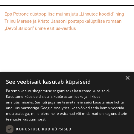
Epp Petrone düstoopilise muinasjutu „Linnutee koodid“ ning
Triinu Merese ja Kristo Jansoni postapokalüptilise romaani
„Devolutsioon“ ühine esitlus-vestlus
×
See veebisait kasutab küpsiseid
Parema kasutuskogemuse tagamiseks kasutame küpsiseid.
Kasutame küpsiseid sisu isikupärastamiseks ja liikluse
analüüsimiseks. Samuti jagame teavet meie saidi kasutamise kohta
analüüsipartneriga Google Analytics, kes võivad seda kombineerida
muu teabega, mille olete neile esitanud või mida nad on kogunud teie
teenuste kasutamisest.
KOHUSTUSLIKUD KÜPSISED
Prima Vista kirjandusfestival
W. Struve 1, Tartu 50091