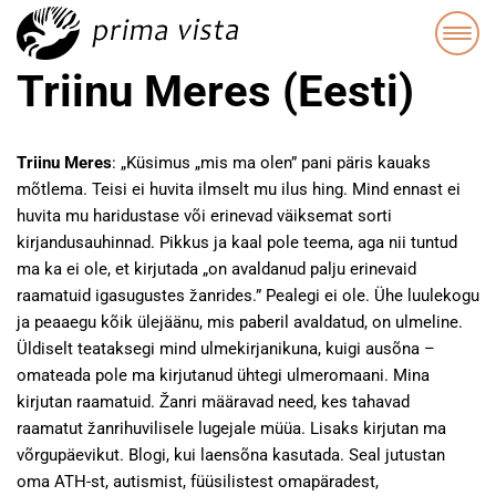
Triinu Meres (Eesti)
Triinu Meres
: „Küsimus „mis ma olen” pani päris kauaks
mõtlema. Teisi ei huvita ilmselt mu ilus hing. Mind ennast ei
huvita mu haridustase või erinevad väiksemat sorti
kirjandusauhinnad. Pikkus ja kaal pole teema, aga nii tuntud
ma ka ei ole, et kirjutada „on avaldanud palju erinevaid
raamatuid igasugustes žanrides.” Pealegi ei ole. Ühe luulekogu
ja peaaegu kõik ülejäänu, mis paberil avaldatud, on ulmeline.
Üldiselt teataksegi mind ulmekirjanikuna, kuigi ausõna –
omateada pole ma kirjutanud ühtegi ulmeromaani. Mina
kirjutan raamatuid. Žanri määravad need, kes tahavad
raamatut žanrihuvilisele lugejale müüa. Lisaks kirjutan ma
võrgupäevikut. Blogi, kui laensõna kasutada. Seal jutustan
oma ATH-st, autismist, füüsilistest omapäradest,