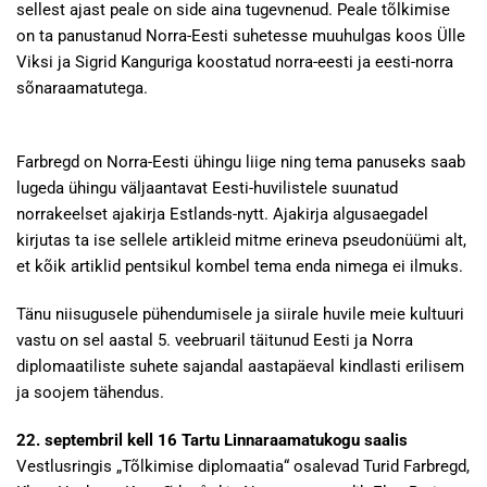
sellest ajast peale on side aina tugevnenud. Peale tõlkimise
on ta panustanud Norra-Eesti suhetesse muuhulgas koos Ülle
Viksi ja Sigrid Kanguriga koostatud norra-eesti ja eesti-norra
sõnaraamatutega.
Farbregd on Norra-Eesti ühingu liige ning tema panuseks saab
lugeda ühingu väljaantavat Eesti-huvilistele suunatud
norrakeelset ajakirja Estlands-nytt. Ajakirja algusaegadel
kirjutas ta ise sellele artikleid mitme erineva pseudonüümi alt,
et kõik artiklid pentsikul kombel tema enda nimega ei ilmuks.
Tänu niisugusele pühendumisele ja siirale huvile meie kultuuri
vastu on sel aastal 5. veebruaril täitunud Eesti ja Norra
diplomaatiliste suhete sajandal aastapäeval kindlasti erilisem
ja soojem tähendus.
22. septembril kell 16 Tartu Linnaraamatukogu saalis
Vestlusringis „Tõlkimise diplomaatia“ osalevad Turid Farbregd,