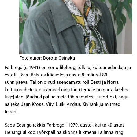
Foto autor: Dorota Osinska
Farbregd (s 1941) on norra filoloog, tõlkija, kultuuriedendaja ja
estofiil, kes tähistas käesoleva aasta 8. märtsil 80.
sünnipäeva. Tal on olnud asendamatu roll Eesti ja Norra
kultuurisuhete arendamisel ning tänu temale on norra keeles
lugejateni jõudnud paljud meie tähtsamatest autoritest, nagu
näiteks Jaan Kross, Viivi Luik, Andrus Kivirähk ja mitmed
teised.
Seos Eestiga tekkis Farbregdil 1979. aastal, kui ta külastas
Helsingi ülikooli võrkpallinaiskonna liikmena Tallinna ning