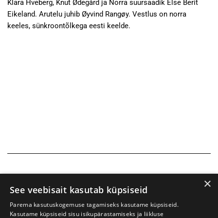
Klara Hveberg, Knut Ødegård ja Norra suursaadik Else Berit
Eikeland. Arutelu juhib Øyvind Rangøy. Vestlus on norra
keeles, sünkroontõlkega eesti keelde.
×
See veebisait kasutab küpsiseid
Parema kasutuskogemuse tagamiseks kasutame küpsiseid.
Kasutame küpsiseid sisu isikupärastamiseks ja liikluse