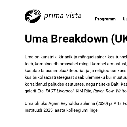
Programm
U
Uma Breakdown (U
Uma on kunstnik, kirjanik ja mängudisainer, kes tunn
teeb, kombineerib omavahel mingil kombel armastust, 
kasutab ta assamblaažiteooriat ja ja religioosse kun
kus brikolaažistrateegiast saab ülemineku kui muutu
korraldanud paljudes asutustes, nagu näiteks Balti Ka
galerii Etc,
FACT Liverpool
, KIM Riia,
Raven Row
,
White
Uma oli üks Agam Reynoldsi auhinna (2020) ja Arts Fo
instituudi 2025. aasta kolleegiumi liige.