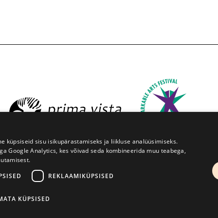
üpsiseid sisu isikupärastamiseks ja liikluse analüüsimiseks.
iga Google Analytics, kes võivad seda kombineerida muu teabega,
sutamisest.
ruve 1, Tartu 50091
+372 7427079
+372 56906836
info@
PSISED
REKLAAMIKÜPSISED
Kodulehe tegemine - AMA
IMATA KÜPSISED