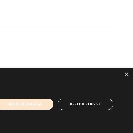
×
kirjandusfestival.tartu.ee
Kontaktid
NÕUSTU KÕIGIGA
KEELDU KÕIGIST