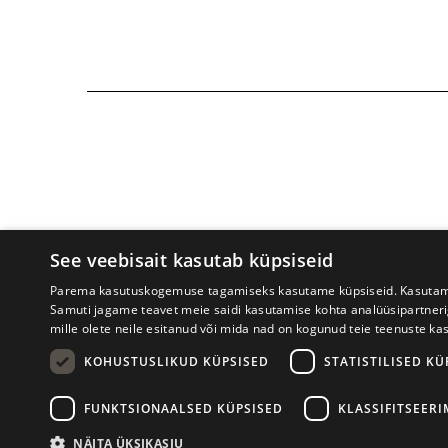
See veebisait kasutab küpsiseid
Parema kasutuskogemuse tagamiseks kasutame küpsiseid. Kasutame k
Samuti jagame teavet meie saidi kasutamise kohta analüüsipartner
mille olete neile esitanud või mida nad on kogunud teie teenuste ka
Prima Vista kirjandusfestival
W. St
KOHUSTUSLIKUD KÜPSISED
STATISTILISED KÜ
FUNKTSIONAALSED KÜPSISED
KLASSIFITSEER
NÄITA ÜKSIKASJU