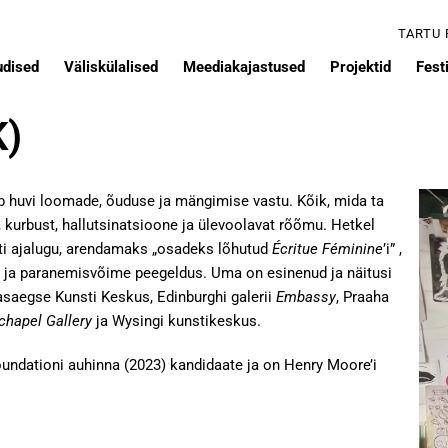
TARTU
udised
Väliskülalised
Meediakajastused
Projektid
Festi
K)
eb huvi loomade, õuduse ja mängimise vastu. Kõik, mida ta
kurbust, hallutsinatsioone ja ülevoolavat rõõmu. Hetkel
sti ajalugu, arendamaks „osadeks lõhutud
Écritue Féminine
’i” ,
s ja paranemisvõime peegeldus. Uma on esinenud ja näitusi
asaegse Kunsti Keskus, Edinburghi galerii
Embassy
, Praaha
chapel Gallery
ja Wysingi kunstikeskus.
undationi auhinna (2023) kandidaate ja on Henry Moore’i