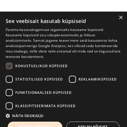
×
See veebisait kasutab küpsiseid
Parema kasutuskogemuse tagamiseks kasutame küpsiseid.
Kasutame küpsiseid sisu isikupärastamiseks ja liikluse
analüüsimiseks. Samuti jagame teavet meie saidi kasutamise kohta
analüüsipartneriga Google Analytics, kes võivad seda kombineerida
muu teabega, mille olete neile esitanud või mida nad on kogunud teie
teenuste kasutamisest.
KOHUSTUSLIKUD KÜPSISED
Prima Vista kirjandusfestival
W. Struve 1, Tartu 50091
STATISTILISED KÜPSISED
REKLAAMIKÜPSISED
+372 7427079
+372 56906836
FUNKTSIONAALSED KÜPSISED
info@kirjandusfestival.tartu.ee
Kontaktid
KLASSIFITSEERIMATA KÜPSISED
Kodulehe tegemine - AMA
NÄITA ÜKSIKASJU
NÕUSTU KÕIGIGA
KEELDU KÕIGIST