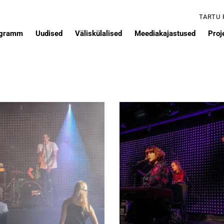
TARTU
ogramm
Uudised
Väliskülalised
Meediakajastused
Proj