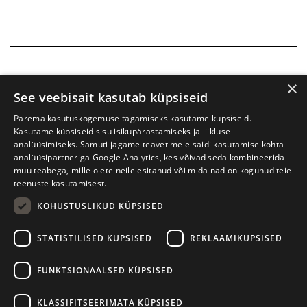
×
See veebisait kasutab küpsiseid
Parema kasutuskogemuse tagamiseks kasutame küpsiseid.
Kasutame küpsiseid sisu isikupärastamiseks ja liikluse
analüüsimiseks. Samuti jagame teavet meie saidi kasutamise kohta
analüüsipartneriga Google Analytics, kes võivad seda kombineerida
muu teabega, mille olete neile esitanud või mida nad on kogunud teie
teenuste kasutamisest.
KOHUSTUSLIKUD KÜPSISED
Prima Vista kirjandusfestival
W. Struve 1, Tartu 50091
STATISTILISED KÜPSISED
REKLAAMIKÜPSISED
+372 7427079
+372 56906836
FUNKTSIONAALSED KÜPSISED
info@kirjandusfestival.tartu.ee
Kontaktid
KLASSIFITSEERIMATA KÜPSISED