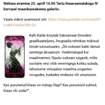
Näituse avamine 25. aprill 16.00 Tartu linnaraamatukogu IV
korrusel muusikaosakonna galeriis.
Vaata videot avamisest siit:
https://www.youtube.com/watch?
v=aM-FzaslIwY&t=2s
.
Kalli Kalde kirjutab Saksamaal Dresdeni
graafikaateljees, litograafia tehnikas trükitud
tööde tutvustuseks: „Öö-ookeani katki läinud
seintega akvaarium. Veebimängud kui
maailmameri, lõputu ookeani sügavik, mille
soolane vesi võib vereringega kokku sulada,
lahustume virtuaalse maailma sogastes
voogudes, kadudes endasse või unustusse.
Kas purunenud klaas on mängu lõpp? Kas purunesid suhted,
klaas või süda?“.