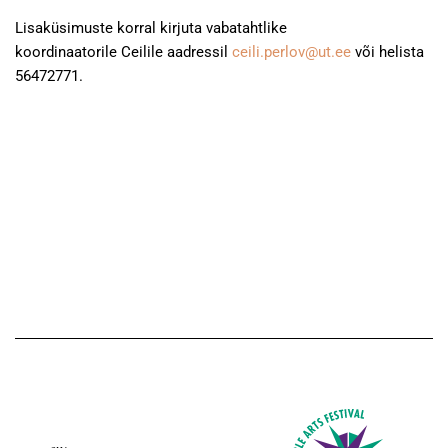
Lisaküsimuste korral kirjuta vabatahtlike
koordinaatorile Ceilile aadressil
ceili.perlov@ut.ee
või helista
56472771.