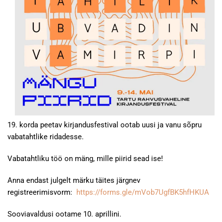
19. korda peetav kirjandusfestival ootab uusi ja vanu sõpru
vabatahtlike ridadesse.
Vabatahtliku töö on mäng, mille piirid sead ise!
Anna endast julgelt märku täites järgnev
registreerimisvorm:
https://forms.gle/mVob7UgfBK5hfHKUA
Sooviavaldusi ootame 10. aprillini.