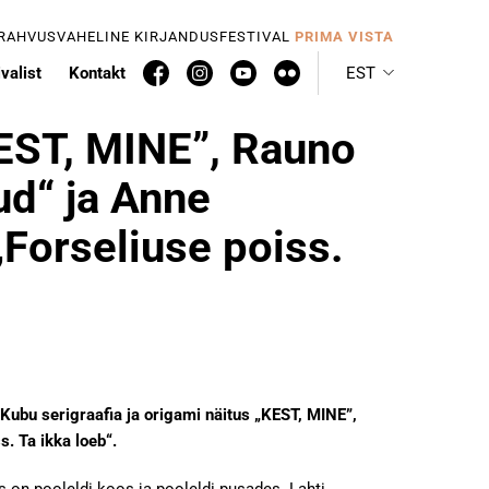
 RAHVUSVAHELINE KIRJANDUSFESTIVAL
PRIMA VISTA
valist
Kontakt
EST
KEST, MINE”, Rauno
ud“ ja Anne
„Forseliuse poiss.
 Kubu serigraafia ja origami näitus „KEST, MINE”,
. Ta ikka loeb“.