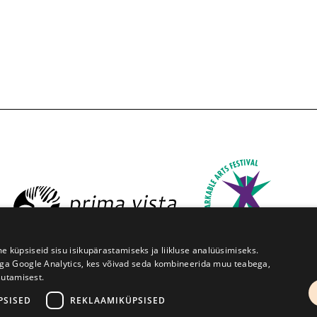
üpsiseid sisu isikupärastamiseks ja liikluse analüüsimiseks.
iga Google Analytics, kes võivad seda kombineerida muu teabega,
sutamisest.
ruve 1, Tartu 50091
+372 7427079
+372 56906836
info@
PSISED
REKLAAMIKÜPSISED