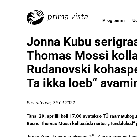
Programm
U
Jonna Kubu serigraa
Thomas Mossi kolla
Rudanovski kohaspets
Ta ikka loeb“ avam
Pressiteade, 29.04.2022
Täna, 29. aprillil kell 17.00 avatakse TÜ raamatukogu
Rauno Thomas Mossi kollaažide näitus „Tundelukud“ ja 