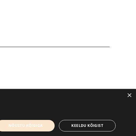
×
kirjandusfestival.tartu.ee
Kontaktid
NÕUSTU KÕIGIGA
KEELDU KÕIGIST