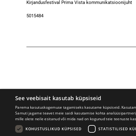
Kirjandusfestival Prima Vista kommunikatsioonijuht
5015484
See veebisait kasutab küpsiseid
Parema kasutuskogemuse tagamiseks kasutame küpsiseid. Kasutame k
Samuti jagame teavet meie saidi kasutamise kohta analüüsipartner
mille olete neile esitanud või mida nad on kogunud teie teenuste ka
Prima Vista kirjandusfestival
W. St
KOHUSTUSLIKUD KÜPSISED
STATISTILISED KÜ