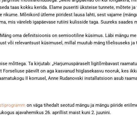
ärgmise mõttearendusega: „Meie argipäevad on kui lõngakera, mis 
seda taas kokku kerida. Elame puseriti üksteise tunnete, mõtete ja 
ise rikume. Mõnikord ütleme piiridest lausa lahti, sest vajame (män
lma, mis väreleb igapäevase rutiini kulisside taga. Suureks saades m
„Mäng oma definitsioonis on semiootiline küsimus. Läbi mängu me 
ust või relevantsust küsimusel, millal muutub mäng tõelisuseks ja
se mõttega. Ta kirjutab: „Harjumuspäraselt ligitõmbavast raamaturi
sist Forseliuse päevilt on aga kasvanud hiiglasekasvu nooruk, kes i
matukogu II korrusel, Anne Rudanovski installatsioon asub raamat
stiprogramm
on väga tihedalt seotud mängu ja mängu piiride eriilm
ogus ajavahemikus 26. aprillist maist kuni 2. juunini.