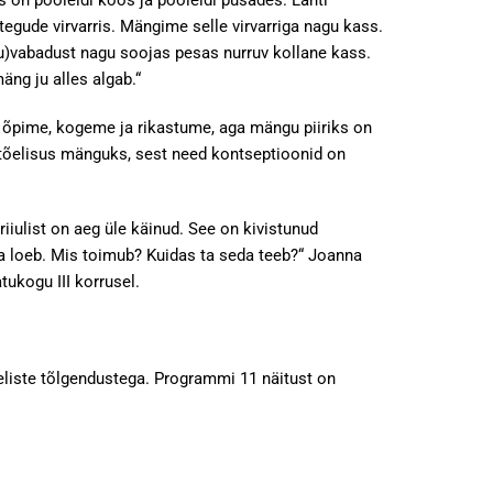
on pooleldi koos ja pooleldi pusades. Lahti
tegude virvarris. Mängime selle virvarriga nagu kass.
gu)vabadust nagu soojas pesas nurruv kollane kass.
äng ju alles algab.“
õpime, kogeme ja rikastume, aga mängu piiriks on
 tõelisus mänguks, sest need kontseptioonid on
iulist on aeg üle käinud. See on kivistunud
kka loeb. Mis toimub? Kuidas ta seda teeb?“ Joanna
ukogu III korrusel.
eliste tõlgendustega. Programmi 11 näitust on