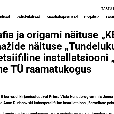
TARTU
udised
Väliskülalised
Meediakajastused
Projektid
Festi
fia ja origami näituse „
ažide näituse „Tundeluk
iifiline installatsiooni 
ine TÜ raamatukogus
 II korrusel kirjandusfestival Prima Vista kunstiprogrammis Jonna
Anne Rudanovski kohaspetsiifiline installatsioon „Forseliuse poiss