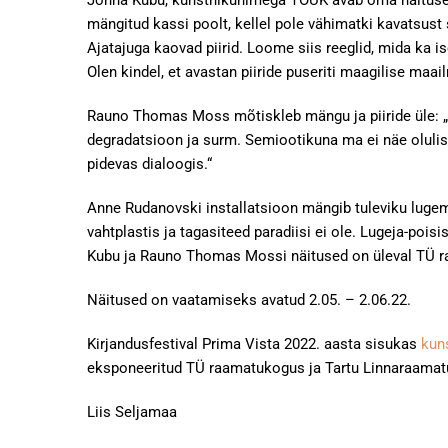
Jonna Kubu, kunstnikunimega TÕUK avab oma näituse j
mängitud kassi poolt, kellel pole vähimatki kavatsust 
Ajatajuga kaovad piirid. Loome siis reeglid, mida ka 
Olen kindel, et avastan piiride puseriti maagilise maai
Rauno Thomas Moss mõtiskleb mängu ja piiride üle: 
degradatsioon ja surm. Semiootikuna ma ei näe olulis
pidevas dialoogis.“
Anne Rudanovski installatsioon mängib tuleviku lugemi
vahtplastis ja tagasiteed paradiisi ei ole. Lugeja-poi
Kubu ja Rauno Thomas Mossi näitused on üleval TÜ raa
Näitused on vaatamiseks avatud 2.05. – 2.06.22.
Kirjandusfestival Prima Vista 2022. aasta sisukas
kun
eksponeeritud TÜ raamatukogus ja Tartu Linnaraamatuk
Liis Seljamaa