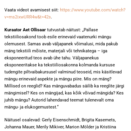
Vaata videot avamisest siit:
https://www.youtube.com/watch?
v=ms2ixwURR4w&t=42s
.
Kuraator Aet Ollisaar
tutvustab näitust: „Pallase
tekstiiliosakond toob esile erinevaid vaatenurki mängu
olemusest. Samas avab väljapanek võimalusi, mida pakub
mäng tekstiili mõiste, materjali või tehnikatega – iga
eksponeeritud teos avab ühe tahu. Väljapanekus
eksponeeritakse ka tekstiiliosakonna kolmanda kursuse
tudengite piltvaibakursusel valminud teoseid, mis käsitlevad
mängu erinevaid aspekte ja mängu piire. Mis on mäng?
Millised on reeglid? Kas mänguvabadus säilib ka reeglite järgi
mängimisel? Kes on mängijad, kas kõik võivad mängida? Kes
juhib mängu? Autorid lahendavad teemat tulenevalt oma
mängu- ja elukogemustest.“
Näitusel osalevad: Gerly Eisenschmidt, Brigita Kasemets,
Johanna Mauer, Merily Mikiver, Marion Mölder ja Kristiina