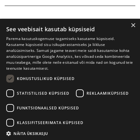
×
See veebisait kasutab küpsiseid
Parema kasutuskogemuse tagamiseks kasutame küpsiseid.
Kasutame küpsiseid sisu isikupärastamiseks ja liikluse
analüüsimiseks. Samuti jagame teavet meie saidi kasutamise kohta
analüüsipartneriga Google Analytics, kes võivad seda kombineerida
muu teabega, mille olete neile esitanud või mida nad on kogunud teie
teenuste kasutamisest.
KOHUSTUSLIKUD KÜPSISED
Prima Vista kirjandusfestival
W. Struve 1, Tartu 50091
STATISTILISED KÜPSISED
REKLAAMIKÜPSISED
+372 7427079
+372 56906836
FUNKTSIONAALSED KÜPSISED
info@kirjandusfestival.tartu.ee
Kontaktid
KLASSIFITSEERIMATA KÜPSISED
Kodulehe tegemine - AMA
NÄITA ÜKSIKASJU