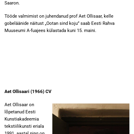
Saaron.
Tööde valmimist on juhendanud prof Aet Ollisaar, kelle
gobeläänide näitust „Ootan sind koju” saab Eesti Rahva
Muuseumi A-fuajees külastada kuni 15. maini.
Aet Ollisaari (1966)
CV
Aet Ollisaar on
lõpetanud Eesti
Kunstiakadeemia
tekstiilikunsti eriala
1991. aastal ning on