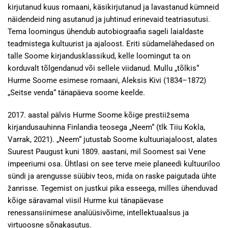
kirjutanud kuus romaani, käsikirjutanud ja lavastanud kümneid
näidendeid ning asutanud ja juhtinud erinevaid teatriasutusi.
Tema loomingus ühendub autobiograafia sageli laialdaste
teadmistega kultuurist ja ajaloost. Eriti südamelähedased on
talle Soome kirjandusklassikud, kelle loomingut ta on
korduvalt tõlgendanud või sellele viidanud. Mullu „tõlkis“
Hurme Soome esimese romaani, Aleksis Kivi (1834–1872)
„Seitse venda“ tänapäeva soome keelde.
2017. aastal pälvis Hurme Soome kõige prestiižsema
kirjandusauhinna Finlandia teosega „Neem“ (tlk Tiiu Kokla,
Varrak, 2021). „Neem“ jutustab Soome kultuuriajaloost, alates
Suurest Paugust kuni 1809. aastani, mil Soomest sai Vene
impeeriumi osa. Ühtlasi on see terve meie planeedi kultuuriloo
sündi ja arengusse süübiv teos, mida on raske paigutada ühte
žanrisse. Tegemist on justkui pika esseega, milles ühenduvad
kõige säravamal viisil Hurme kui tänapäevase
renessansiinimese analüüsivõime, intellektuaalsus ja
virtuoosne sõnakasutus.