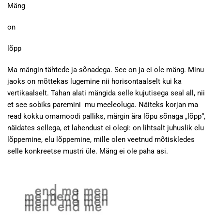
Mäng
on
lõpp
Ma mängin tähtede ja sõnadega. See on ja ei ole mäng. Minu
jaoks on mõttekas lugemine nii horisontaalselt kui ka
vertikaalselt. Tahan alati mängida selle kujutisega seal all, nii
et see sobiks paremini mu meeleoluga. Näiteks korjan ma
read kokku omamoodi palliks, märgin ära lõpu sõnaga „lõpp”,
näidates sellega, et lahendust ei olegi: on lihtsalt juhuslik elu
lõppemine, elu lõppemine, mille olen veetnud mõtiskledes
selle konkreetse mustri üle. Mäng ei ole paha asi.