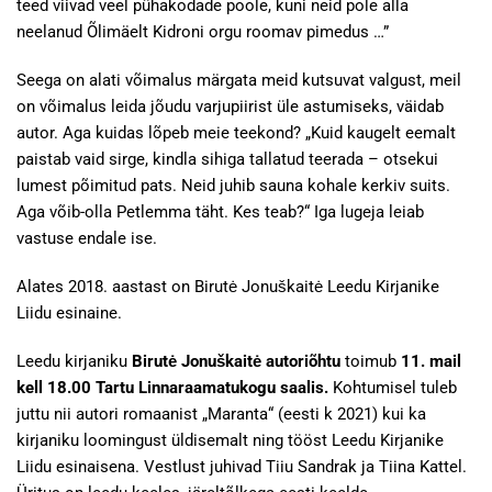
teed viivad veel pühakodade poole, kuni neid pole alla
neelanud Õlimäelt Kidroni orgu roomav pimedus …”
Seega on alati võimalus märgata meid kutsuvat valgust, meil
on võimalus leida jõudu varjupiirist üle astumiseks, väidab
autor. Aga kuidas lõpeb meie teekond? „Kuid kaugelt eemalt
paistab vaid sirge, kindla sihiga tallatud teerada – otsekui
lumest põimitud pats. Neid juhib sauna kohale kerkiv suits.
Aga võib-olla Petlemma täht. Kes teab?“ Iga lugeja leiab
vastuse endale ise.
Alates 2018. aastast on Birutė Jonuškaitė Leedu Kirjanike
Liidu esinaine.
Leedu kirjaniku
Birutė Jonuškaitė autoriõhtu
toimub
11. mail
kell 18.00
Tartu Linnaraamatukogu saalis.
Kohtumisel tuleb
juttu nii autori romaanist „Maranta“ (eesti k 2021) kui ka
kirjaniku loomingust üldisemalt ning tööst Leedu Kirjanike
Liidu esinaisena. Vestlust juhivad Tiiu Sandrak ja Tiina Kattel.