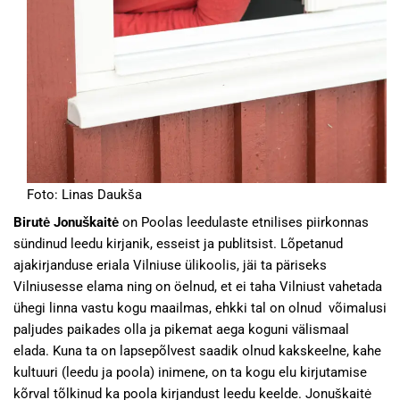
Foto: Linas Daukša
Birutė Jonuškaitė
on Poolas leedulaste etnilises piirkonnas
sündinud leedu kirjanik, esseist ja publitsist. Lõpetanud
ajakirjanduse eriala Vilniuse ülikoolis, jäi ta päriseks
Vilniusesse elama ning on öelnud, et ei taha Vilniust vahetada
ühegi linna vastu kogu maailmas, ehkki tal on olnud võimalusi
paljudes paikades olla ja pikemat aega koguni välismaal
elada. Kuna ta on lapsepõlvest saadik olnud kakskeelne, kahe
kultuuri (leedu ja poola) inimene, on ta kogu elu kirjutamise
kõrval tõlkinud ka poola kirjandust leedu keelde. Jonuškaitė