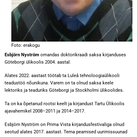
Foto: erakogu
Esbjörn Nyström
omandas doktorikraadi saksa kirjanduses
Göteborgi ülikoolis 2004. aastal.
Alates 2022. aastast töötab ta Luleå tehnoloogiaülikooli
teadustöö nõunikuna. Varem on ta olnud saksa keele
lektoriks ja teaduriks Göteborgi ja Stockholmi ülikoolides.
Ta on ka õpetanud rootsi keelt ja kirjandust Tartu Ülikoolis
ajavahemikel 2008–2011 ja 2014–2017.
Esbjörn Nyström on Prima Vista kirjandusfestivaliga olnud
seotud alates 2017. aastast. Tema peamised uurimissuunad