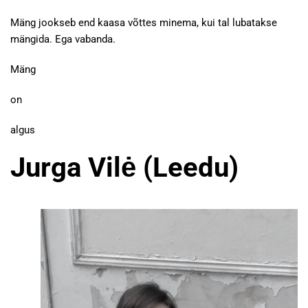
Mäng jookseb end kaasa võttes minema, kui tal lubatakse
mängida. Ega vabanda.
Mäng
on
algus
Jurga Vilė (Leedu)