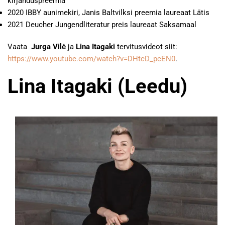
kirjanduspreemia
2020 IBBY aunimekiri, Janis Baltvilksi preemia laureaat Lätis
2021 Deucher Jungendliteratur preis laureaat Saksamaal
Vaata
Jurga Vilė
ja
Lina Itagaki
tervitusvideot siit:
https://www.youtube.com/watch?v=DHtcD_pcEN0
.
Lina Itagaki (Leedu)