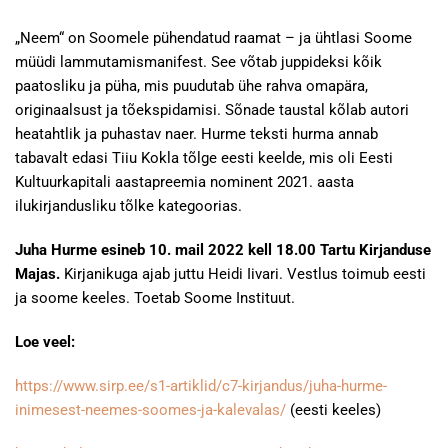
„Neem“ on Soomele pühendatud raamat – ja ühtlasi Soome
müüdi lammutamismanifest. See võtab juppideksi kõik
paatosliku ja püha, mis puudutab ühe rahva omapära,
originaalsust ja tõekspidamisi. Sõnade taustal kõlab autori
heatahtlik ja puhastav naer. Hurme teksti hurma annab
tabavalt edasi Tiiu Kokla tõlge eesti keelde, mis oli Eesti
Kultuurkapitali aastapreemia nominent 2021. aasta
ilukirjandusliku tõlke kategoorias.
Juha Hurme esineb 10. mail 2022 kell 18.00 Tartu Kirjanduse
Majas.
Kirjanikuga ajab juttu Heidi Iivari. Vestlus toimub eesti
ja soome keeles. Toetab Soome Instituut.
Loe veel:
https://www.sirp.ee/s1-artiklid/c7-kirjandus/juha-hurme-
inimesest-neemes-soomes-ja-kalevalas/
(eesti keeles)