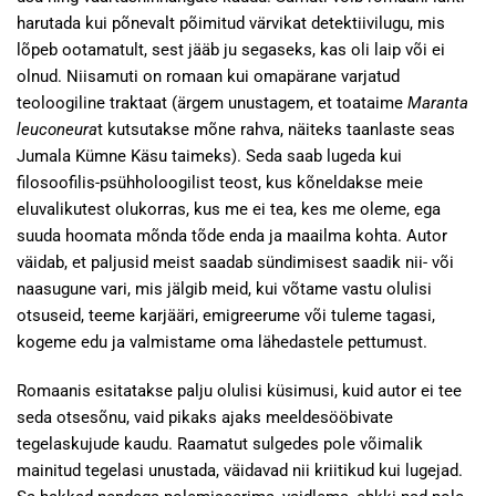
harutada kui põnevalt põimitud värvikat detektiivilugu, mis
lõpeb ootamatult, sest jääb ju segaseks, kas oli laip või ei
olnud. Niisamuti on romaan kui omapärane varjatud
teoloogiline traktaat (ärgem unustagem, et toataime
Maranta
leuconeura
t kutsutakse mõne rahva, näiteks taanlaste seas
Jumala Kümne Käsu taimeks). Seda saab lugeda kui
filosoofilis-psühholoogilist teost, kus kõneldakse meie
eluvalikutest olukorras, kus me ei tea, kes me oleme, ega
suuda hoomata mõnda tõde enda ja maailma kohta. Autor
väidab, et paljusid meist saadab sündimisest saadik nii- või
naasugune vari, mis jälgib meid, kui võtame vastu olulisi
otsuseid, teeme karjääri, emigreerume või tuleme tagasi,
kogeme edu ja valmistame oma lähedastele pettumust.
Romaanis esitatakse palju olulisi küsimusi, kuid autor ei tee
seda otsesõnu, vaid pikaks ajaks meeldesööbivate
tegelaskujude kaudu. Raamatut sulgedes pole võimalik
mainitud tegelasi unustada, väidavad nii kriitikud kui lugejad.