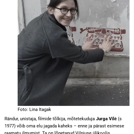
Foto: Lina Itagak
Rändur, unistaja, filmide tõlkija, mõtetekuduja
Jurga Vilė
(s
1977) võib oma elu jagada kaheks – enne ja pärast esimese
raamatu ilmumist. Ta on lõpetanud Vilniuse ülikoolis