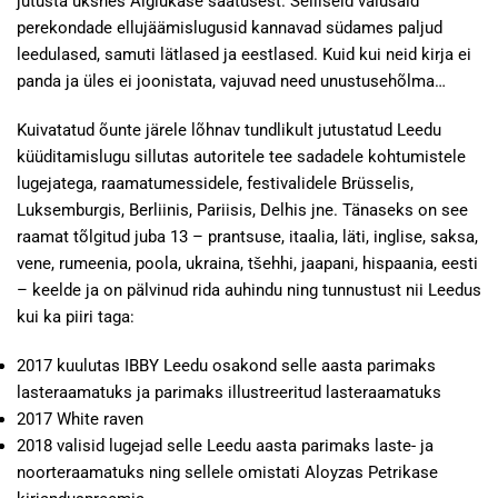
jutusta üksnes Algiukase saatusest. Selliseid valusaid
perekondade ellujäämislugusid kannavad südames paljud
leedulased, samuti lätlased ja eestlased. Kuid kui neid kirja ei
panda ja üles ei joonistata, vajuvad need unustusehõlma…
Kuivatatud õunte järele lõhnav tundlikult jutustatud Leedu
küüditamislugu sillutas autoritele tee sadadele kohtumistele
lugejatega, raamatumessidele, festivalidele Brüsselis,
Luksemburgis, Berliinis, Pariisis, Delhis jne. Tänaseks on see
raamat tõlgitud juba 13 – prantsuse, itaalia, läti, inglise, saksa,
vene, rumeenia, poola, ukraina, tšehhi, jaapani, hispaania, eesti
– keelde ja on pälvinud rida auhindu ning tunnustust nii Leedus
kui ka piiri taga:
2017 kuulutas IBBY Leedu osakond selle aasta parimaks
lasteraamatuks ja parimaks illustreeritud lasteraamatuks
2017 White raven
2018 valisid lugejad selle Leedu aasta parimaks laste- ja
noorteraamatuks ning sellele omistati Aloyzas Petrikase