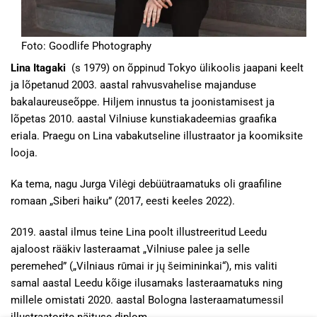
Foto: Goodlife Photography
Lina Itagaki
(s 1979) on õppinud Tokyo ülikoolis jaapani keelt
ja lõpetanud 2003. aastal rahvusvahelise majanduse
bakalaureuseõppe. Hiljem innustus ta joonistamisest ja
lõpetas 2010. aastal Vilniuse kunstiakadeemias graafika
eriala. Praegu on Lina vabakutseline illustraator ja koomiksite
looja.
Ka tema, nagu Jurga Vilėgi debüütraamatuks oli graafiline
romaan „Siberi haiku” (2017, eesti keeles 2022).
2019. aastal ilmus teine Lina poolt illustreeritud Leedu
ajaloost rääkiv lasteraamat „Vilniuse palee ja selle
peremehed” („Vilniaus rūmai ir jų šeimininkai“), mis valiti
samal aastal Leedu kõige ilusamaks lasteraamatuks ning
millele omistati 2020. aastal Bologna lasteraamatumessil