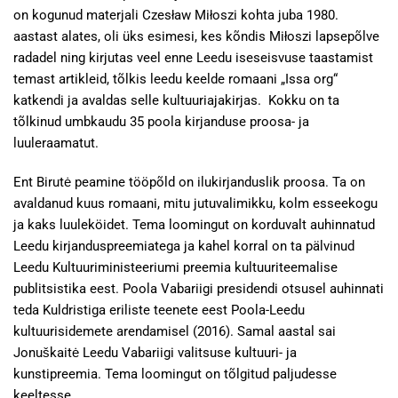
on kogunud materjali Czesław Miłoszi kohta juba 1980.
aastast alates, oli üks esimesi, kes kõndis Miłoszi lapsepõlve
radadel ning kirjutas veel enne Leedu iseseisvuse taastamist
temast artikleid, tõlkis leedu keelde romaani „Issa org“
katkendi ja avaldas selle kultuuriajakirjas. Kokku on ta
tõlkinud umbkaudu 35 poola kirjanduse proosa- ja
luuleraamatut.
Ent Birutė peamine tööpõld on ilukirjanduslik proosa. Ta on
avaldanud kuus romaani, mitu jutuvalimikku, kolm esseekogu
ja kaks luuleköidet. Tema loomingut on korduvalt auhinnatud
Leedu kirjanduspreemiatega ja kahel korral on ta pälvinud
Leedu Kultuuriministeeriumi preemia kultuuriteemalise
publitsistika eest. Poola Vabariigi presidendi otsusel auhinnati
teda Kuldristiga eriliste teenete eest Poola-Leedu
kultuurisidemete arendamisel (2016). Samal aastal sai
Jonuškaitė Leedu Vabariigi valitsuse kultuuri- ja
kunstipreemia. Tema loomingut on tõlgitud paljudesse
keeltesse.