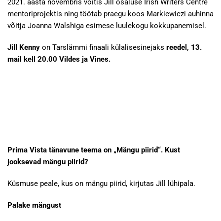
2021. aasta novembris võitis Jill osaluse Irish Writers Centre
mentoriprojektis ning töötab praegu koos Markiewiczi auhinna
võitja Joanna Walshiga esimese luulekogu kokkupanemisel.
Jill Kenny
on Tarslämmi finaali külalisesinejaks
reedel, 13.
mail kell 20.00 Vildes ja Vines.
Prima Vista tänavune teema on „Mängu piirid“. Kust
jooksevad mängu piirid?
Küsmuse peale, kus on mängu piirid, kirjutas Jill lühipala.
Palake mängust