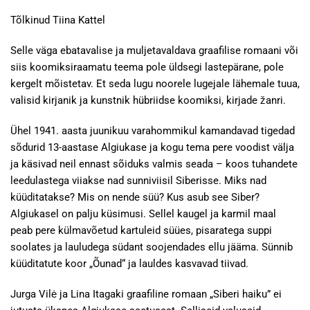
Tõlkinud Tiina Kattel
Selle väga ebatavalise ja muljetavaldava graafilise romaani või
siis koomiksiraamatu teema pole üldsegi lastepärane, pole
kergelt mõistetav. Et seda lugu noorele lugejale lähemale tuua,
valisid kirjanik ja kunstnik hübriidse koomiksi, kirjade žanri.
Ühel 1941. aasta juunikuu varahommikul kamandavad tigedad
sõdurid 13-aastase Algiukase ja kogu tema pere voodist välja
ja käsivad neil ennast sõiduks valmis seada – koos tuhandete
leedulastega viiakse nad sunniviisil Siberisse. Miks nad
küüditatakse? Mis on nende süü? Kus asub see Siber?
Algiukasel on palju küsimusi. Sellel kaugel ja karmil maal
peab pere külmavõetud kartuleid süües, pisaratega suppi
soolates ja lauludega südant soojendades ellu jääma. Sünnib
küüditatute koor „Õunad“ ja lauldes kasvavad tiivad.
Jurga Vilė ja Lina Itagaki graafiline romaan „Siberi haiku” ei