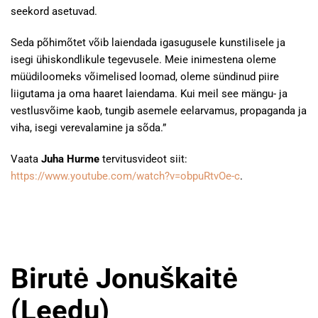
seekord asetuvad.
Seda põhimõtet võib laiendada igasugusele kunstilisele ja
isegi ühiskondlikule tegevusele. Meie inimestena oleme
müüdiloomeks võimelised loomad, oleme sündinud piire
liigutama ja oma haaret laiendama. Kui meil see mängu- ja
vestlusvõime kaob, tungib asemele eelarvamus, propaganda ja
viha, isegi verevalamine ja sõda.”
Vaata
Juha Hurme
tervitusvideot siit:
https://www.youtube.com/watch?v=obpuRtvOe-c
.
Birutė Jonuškaitė
(Leedu)