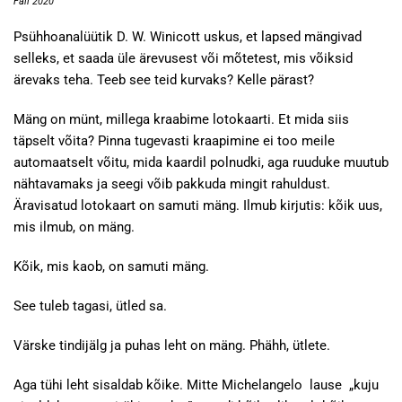
Fall 2020
Psühhoanalüütik D. W. Winicott uskus, et lapsed mängivad
selleks, et saada üle ärevusest või mõtetest, mis võiksid
ärevaks teha. Teeb see teid kurvaks? Kelle pärast?
Mäng on münt, millega kraabime lotokaarti. Et mida siis
täpselt võita? Pinna tugevasti kraapimine ei too meile
automaatselt võitu, mida kaardil polnudki, aga ruuduke muutub
nähtavamaks ja seegi võib pakkuda mingit rahuldust.
Äravisatud lotokaart on samuti mäng. Ilmub kirjutis: kõik uus,
mis ilmub, on mäng.
Kõik, mis kaob, on samuti mäng.
See tuleb tagasi, ütled sa.
Värske tindijälg ja puhas leht on mäng. Phähh, ütlete.
Aga tühi leht sisaldab kõike. Mitte Michelangelo lause „kuju