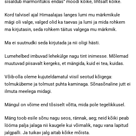
sisaldub marmoritükis endas” moodi kõike, lihtsalt kõike.
Kord talvisel ajal Himaalajas langes lumi mu märkmikule
mägi oli valge, valged olid ka taevas ja lumi ja mida rohkem
ma kirjutasin, seda rohkem täitus valgega mu märkmik.
Ma ei suutnudki seda kirjutada ja nii oligi hästi.
Lumehelbed imbuvad lehekülge nagu tint inimesse. Mõlemad
muutuvad piisavalt kergeks, et mängida, kuid ei tea, kuidas.
Võib-olla oleme kujuteldamatul viisil seotud kõigega:
tolmukübeme ja tolmust puhta kaminaga. Sõnasõnaline jutt ei
ilmuta meelega midagi.
Mängul on võime end tõsiselt võtta, mida pole tegelikkusel.
Mäng toob esile sõnu nagu seos, rännak, aeg; neid kõiki peab
lööma palja jalaga nii kaugele kui võimalik, nagu vana lapitud
jalgpalli. Ja tuikav jalg aitab kõike mõista.