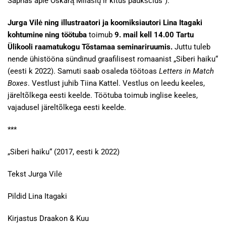
Sapnas apie Oskarą Milašių ir kitus paukščius“).
Jurga Vilė ning illustraatori ja koomiksiautori Lina Itagaki
kohtumine ning töötuba
toimub
9. mail kell 14.00 Tartu
Ülikooli raamatukogu Tõstamaa seminariruumis.
Juttu tuleb
nende ühistööna sündinud graafilisest romaanist „Siberi haiku“
(eesti k 2022). Samuti saab osaleda töötoas
Letters in Match
Boxes
. Vestlust juhib Tiina Kattel. Vestlus on leedu keeles,
järeltõlkega eesti keelde. Töötuba toimub inglise keeles,
vajadusel järeltõlkega eesti keelde.
***
„Siberi haiku“ (2017, eesti k 2022)
Tekst Jurga Vilė
Pildid Lina Itagaki
Kirjastus Draakon & Kuu