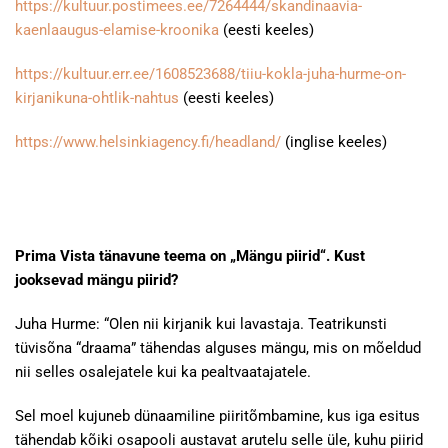
https://kultuur.postimees.ee/7264444/skandinaavia-
kaenlaaugus-elamise-kroonika
(eesti keeles)
https://kultuur.err.ee/1608523688/tiiu-kokla-juha-hurme-on-
kirjanikuna-ohtlik-nahtus
(eesti keeles)
https://www.helsinkiagency.fi/headland/
(inglise keeles)
Prima Vista tänavune teema on „Mängu piirid“. Kust
jooksevad mängu piirid?
Juha Hurme: “Olen nii kirjanik kui lavastaja. Teatrikunsti
tüvisõna “draama” tähendas alguses mängu, mis on mõeldud
nii selles osalejatele kui ka pealtvaatajatele.
Sel moel kujuneb dünaamiline piiritõmbamine, kus iga esitus
tähendab kõiki osapooli austavat arutelu selle üle, kuhu piirid