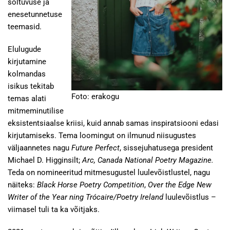
sõltuvuse ja
enesetunnetuse
teemasid.
Elulugude
kirjutamine
kolmandas
isikus tekitab
Foto: erakogu
temas alati
mitmeminutilise
eksistentsiaalse kriisi, kuid annab samas inspiratsiooni edasi
kirjutamiseks. Tema loomingut on ilmunud niisugustes
väljaannetes nagu
Future Perfect
, sissejuhatusega president
Michael D. Higginsilt;
Arc, Canada National Poetry Magazine.
Teda on nomineeritud mitmesugustel luulevõistlustel, nagu
näiteks:
Black Horse Poetry Competition
,
Over the Edge New
Writer of the Year ning Trócaire/Poetry Ireland
luulevõistlus –
viimasel tuli ta ka võitjaks.