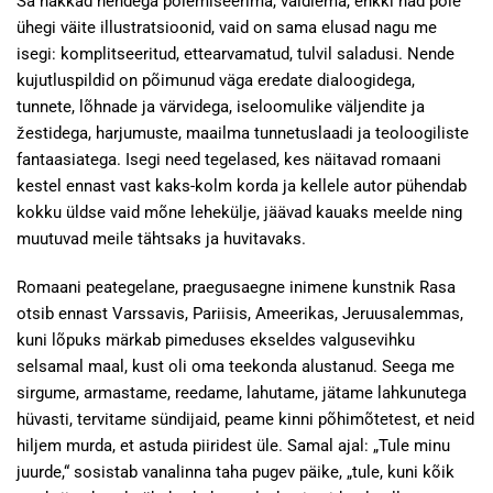
Sa hakkad nendega polemiseerima, vaidlema, ehkki nad pole
ühegi väite illustratsioonid, vaid on sama elusad nagu me
isegi: komplitseeritud, ettearvamatud, tulvil saladusi. Nende
kujutluspildid on põimunud väga eredate dialoogidega,
tunnete, lõhnade ja värvidega, iseloomulike väljendite ja
žestidega, harjumuste, maailma tunnetuslaadi ja teoloogiliste
fantaasiatega. Isegi need tegelased, kes näitavad romaani
kestel ennast vast kaks-kolm korda ja kellele autor pühendab
kokku üldse vaid mõne lehekülje, jäävad kauaks meelde ning
muutuvad meile tähtsaks ja huvitavaks.
Romaani peategelane, praegusaegne inimene kunstnik Rasa
otsib ennast Varssavis, Pariisis, Ameerikas, Jeruusalemmas,
kuni lõpuks märkab pimeduses ekseldes valgusevihku
selsamal maal, kust oli oma teekonda alustanud. Seega me
sirgume, armastame, reedame, lahutame, jätame lahkunutega
hüvasti, tervitame sündijaid, peame kinni põhimõtetest, et neid
hiljem murda, et astuda piiridest üle. Samal ajal: „Tule minu
juurde,“ sosistab vanalinna taha pugev päike, „tule, kuni kõik