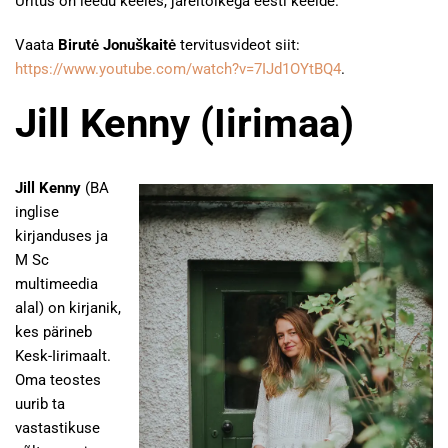
Üritus on leedu keeles, järeltõlkega eesti keelde.
Vaata
Birutė Jonuškaitė
tervitusvideot siit:
https://www.youtube.com/watch?v=7IJd1OYtBQ4
.
Jill Kenny (Iirimaa)
Jill Kenny
(BA
inglise
kirjanduses ja
M Sc
multimeedia
alal) on kirjanik,
kes pärineb
Kesk-Iirimaalt.
Oma teostes
uurib ta
vastastikuse