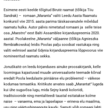
Esimene eesti keelde tõlgitud Birutė raamat (tõlkija Tiiu
Sandrak) – romaan „Maranta“ valiti Leedu Aasta Raamatu
konkursil viie 2015. aasta parima täiskasvanutele mõeldud
raamatu hulka. Autor pälvis nimetatud romaani ja selle teise
osa „Maestro” eest Balti Assamblee kirjanduspreemia 2020.
aastal. Poolakeelne „Maranta” väljaanne (tõlkija Agnieszka
Rembiałkowska) leidis Poolas palju soodsat vastukaja ning
valiti eelmisel aastal Gdynia kirjanduspreemia lõppvoorus viie
nomineeritud raamatu sekka.
Jonuškaitė on leedu kirjanduses ainuke proosakirjanik, kelle
loomingus kajastuvad muude universaalsete teemade kõrval
eredalt Poola leedulaste piiriäärse elu probleemid – väikese
kodumaa temaatika. Kriitikute arvates saab
„
Marantat” lugeda
kui ühe suguvõsa lugu, mida Sejny kandi koloriidi,
traditsioonide ning mentaliteedi taustal esitatakse kolme
naise – vanaema, ema ja lapselapse – erineva elu maailma,
usu ning väärtushinnangute kaudu. Samuti võib romaani lahti