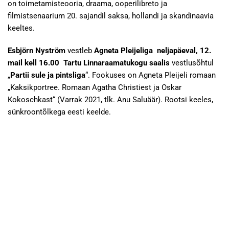
on toimetamisteooria, draama, ooperilibreto ja
filmistsenaarium 20. sajandil saksa, hollandi ja skandinaavia
keeltes.
Esbjörn
Nyström
vestleb
Agneta Pleijeliga
neljapäeval, 12.
mail kell 16.00 Tartu Linnaraamatukogu saalis
vestlusõhtul
„
Partii sule ja pintsliga
“. Fookuses on Agneta Pleijeli romaan
„Kaksikportree. Romaan Agatha Christiest ja Oskar
Kokoschkast“ (Varrak 2021, tlk. Anu Saluäär). Rootsi keeles,
sünkroontõlkega eesti keelde.