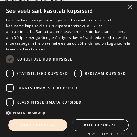
illustraatorite näituse diplom.
×
See veebisait kasutab küpsiseid
Ta osaleb mitmesugustes rahvusvahelistes projektides,
Parema kasutuskogemuse tagamiseks kasutame küpsiseid.
konkurssidel ja näitustel. 2020. aastal joonistas ta koostöös
Kasutame küpsiseid sisu isikupärastamiseks ja liikluse
Albaania kommunistlike kuritegude uurimise instituudiga
analüüsimiseks. Samuti jagame teavet meie saidi kasutamise kohta
koomiksi kuulsast Albaania teadlasest Sabiha Kasimatist, kes
analüüsipartneriga Google Analytics, kes võivad seda kombineerida
diktaator Enver Hoxha käsul hukati.
muu teabega, mille olete neile esitanud või mida nad on kogunud teie
teenuste kasutamisest.
2021. ilmus veel neli Lina illustreeritud raamatut. Üks neist –
KOHUSTUSLIKUD KÜPSISED
koomiks „Grybase kuld” („Grybo auksas“) on kuues tõelistel
ajaloolistel sündmustel tuginev raamatuprojekt, millega tal
STATISTILISED KÜPSISED
REKLAAMIKÜPSISED
töötada on tulnud. Koomiks räägib kuulsast Leedu skulptorist
Vincas Grybasest, kelle sakslased Teise maailmasõja alguses
FUNKTSIONAALSED KÜPSISED
tapsid.
KLASSIFITSEERIMATA KÜPSISED
Praegu illustreerb Lina veel üht ajalooainelist raamatut ja
NÄITA ÜKSIKASJU
ootab kannatamatult, mil saab lõpuks hakata joonistama pilte
lustakatele raamatutele, kus poleks sõda ning kus
NÕUSTU KÕIGIGA
KEELDU KÕIGIST
peategelased elaksid kaua ja õnnelikult.
POWERED BY COOKIESCRIPT