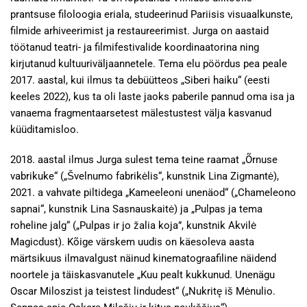
prantsuse filoloogia eriala, studeerinud Pariisis visuaalkunste,
filmide arhiveerimist ja restaureerimist. Jurga on aastaid
töötanud teatri- ja filmifestivalide koordinaatorina ning
kirjutanud kultuuriväljaannetele. Tema elu pöördus pea peale
2017. aastal, kui ilmus ta debüütteos „Siberi haiku“ (eesti
keeles 2022), kus ta oli laste jaoks paberile pannud oma isa ja
vanaema fragmentaarsetest mälestustest välja kasvanud
küüditamisloo.
2018. aastal ilmus Jurga sulest tema teine raamat „Õrnuse
vabrikuke“ („Švelnumo fabrikėlis“, kunstnik Lina Zigmantė),
2021. a vahvate piltidega „Kameeleoni unenäod“ („Chameleono
sapnai“, kunstnik Lina Sasnauskaitė) ja „Pulpas ja tema
roheline jalg“ („Pulpas ir jo žalia koja”, kunstnik Akvilė
Magicdust). Kõige värskem uudis on käesoleva aasta
märtsikuus ilmavalgust näinud kinematograafiline näidend
noortele ja täiskasvanutele „Kuu pealt kukkunud. Unenägu
Oscar Miloszist ja teistest lindudest“ („Nukritę iš Mėnulio.