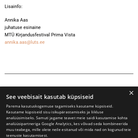
Lisainfo:
Annika Aas
juhatuse esinaine
MTÜ Kirjandusfestival Prima Vista
annika.aas@luts.ee
×
See veebisait kasutab küpsiseid
Parema kasutuskogemuse tagamiseks kasutame küpsiseid.
Kasutame küpsiseid sisu isikupärastamiseks ja liikluse
analüüsimiseks. Samuti jagame teavet meie saidi kasutamise kohta
analüüsipartneriga Google Analytics, kes võivad seda kombineerida
muu teabega, mille olete neile esitanud või mida nad on kogunud teie
teenuste kasutamisest.