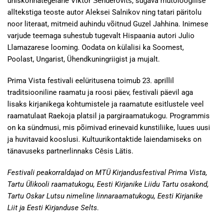
ühiskonnategelane Viktor Šenderovitš, sügava mütoloogilise
alltekstiga teoste autor Aleksei Salnikov ning tatari päritolu
noor literaat, mitmeid auhindu võitnud Guzel Jahhina. Inimese
varjude teemaga suhestub tugevalt Hispaania autori Julio
Llamazarese looming. Oodata on külalisi ka Soomest,
Poolast, Ungarist, Ühendkuningriigist ja mujalt.
Prima Vista festivali eelüritusena toimub 23. aprillil
traditsiooniline raamatu ja roosi päev, festivali päevil aga
lisaks kirjanikega kohtumistele ja raamatute esitlustele veel
raamatulaat Raekoja platsil ja pargiraamatukogu. Programmis
on ka sündmusi, mis põimivad erinevaid kunstiliike, luues uusi
ja huvitavaid kooslusi. Kultuurikontaktide laiendamiseks on
tänavuseks partnerlinnaks Cēsis Lätis.
Festivali peakorraldajad on MTÜ Kirjandusfestival Prima Vista,
Tartu Ülikooli raamatukogu, Eesti Kirjanike Liidu Tartu osakond,
Tartu Oskar Lutsu nimeline linnaraamatukogu, Eesti Kirjanike
Liit ja Eesti Kirjanduse Selts.