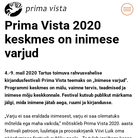
Prima Vista 2020
keskmes on inimese
varjud
4.-9. mail 2020 Tartus toimuva rahvusvahelise
kirjandusfestivali Prima Vista teemaks on „Inimese varjud“.
Programmi keskmes on mälu, vaimne tervis, teadmised ja
inimese mõju keskkonnale. Festival kutsub publikut märkama
jälgi, mida inimene jätab aega, ruumi ja kirjandusse.
„Varju ei saa eraldada inimesest, varju ei saa olematuks
mõtelda ega maha vaikida,“ mõtiskleb Prima Vista 2020. aasta
festivali patroon, luuletaja ja proosakirjanik Viivi Luik oma