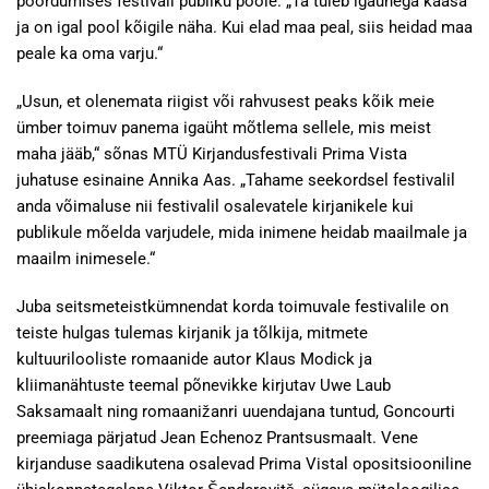
pöördumises festivali publiku poole. „Ta tuleb igaühega kaasa
ja on igal pool kõigile näha. Kui elad maa peal, siis heidad maa
peale ka oma varju.“
„Usun, et olenemata riigist või rahvusest peaks kõik meie
ümber toimuv panema igaüht mõtlema sellele, mis meist
maha jääb,“ sõnas MTÜ Kirjandusfestivali Prima Vista
juhatuse esinaine Annika Aas. „Tahame seekordsel festivalil
anda võimaluse nii festivalil osalevatele kirjanikele kui
publikule mõelda varjudele, mida inimene heidab maailmale ja
maailm inimesele.“
Juba seitsmeteistkümnendat korda toimuvale festivalile on
teiste hulgas tulemas kirjanik ja tõlkija, mitmete
kultuurilooliste romaanide autor Klaus Modick ja
kliimanähtuste teemal põnevikke kirjutav Uwe Laub
Saksamaalt ning romaanižanri uuendajana tuntud, Goncourti
preemiaga pärjatud Jean Echenoz Prantsusmaalt. Vene
kirjanduse saadikutena osalevad Prima Vistal opositsiooniline