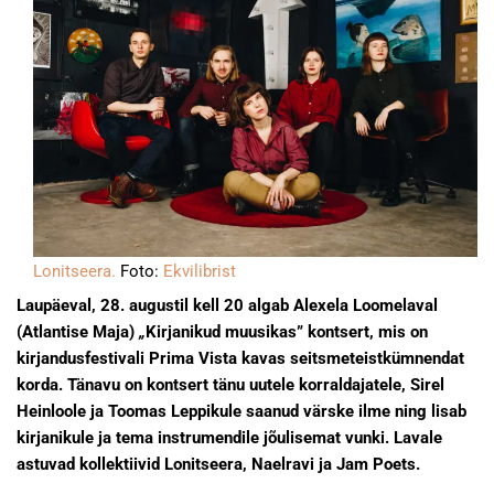
Lonitseera.
Foto:
Ekvilibrist
Laupäeval, 28. augustil kell 20 algab Alexela Loomelaval
(Atlantise Maja)
„
Kirjanikud muusikas” kontsert, mis on
kirjandusfestivali Prima Vista kavas seitsmeteistkümnendat
korda. Tänavu on kontsert tänu uutele korraldajatele, Sirel
Heinloole ja Toomas Leppikule saanud värske ilme ning lisab
kirjanikule ja tema instrumendile jõulisemat vunki. Lavale
astuvad kollektiivid Lonitseera, Naelravi ja Jam Poets.