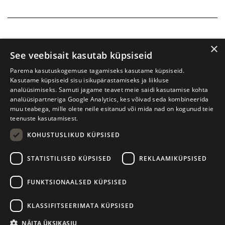
×
See veebisait kasutab küpsiseid
Parema kasutuskogemuse tagamiseks kasutame küpsiseid.
Kasutame küpsiseid sisu isikupärastamiseks ja liikluse
analüüsimiseks. Samuti jagame teavet meie saidi kasutamise kohta
analüüsipartneriga Google Analytics, kes võivad seda kombineerida
muu teabega, mille olete neile esitanud või mida nad on kogunud teie
teenuste kasutamisest.
KOHUSTUSLIKUD KÜPSISED
Prima Vista kirjandusfestival
W. Struve 1, Tartu 50091
STATISTILISED KÜPSISED
REKLAAMIKÜPSISED
+372 7427079
+372 56906836
FUNKTSIONAALSED KÜPSISED
info@kirjandusfestival.tartu.ee
Kontaktid
KLASSIFITSEERIMATA KÜPSISED
Kodulehe tegemine - AMA
NÄITA ÜKSIKASJU