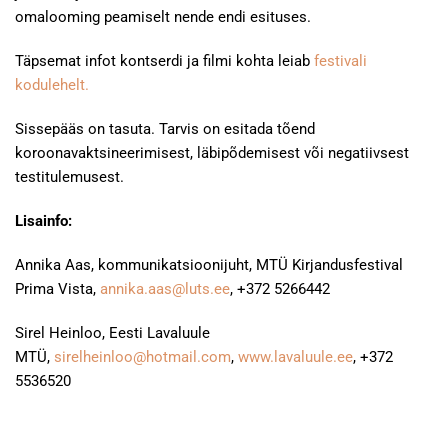
omalooming peamiselt nende endi esituses.
Täpsemat infot kontserdi ja filmi kohta leiab
festivali
kodulehelt.
Sissepääs on tasuta. Tarvis on esitada tõend
koroonavaktsineerimisest, läbipõdemisest või negatiivsest
testitulemusest.
Lisainfo:
Annika Aas, kommunikatsioonijuht, MTÜ Kirjandusfestival
Prima Vista,
annika.aas@luts.ee
, +372 5266442
Sirel Heinloo, Eesti Lavaluule
MTÜ,
sirelheinloo@hotmail.com
,
www.lavaluule.ee
, +372
5536520