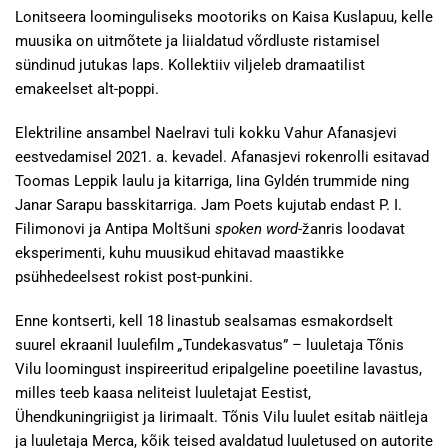
Lonitseera loominguliseks mootoriks on Kaisa Kuslapuu, kelle
muusika on uitmõtete ja liialdatud võrdluste ristamisel
sündinud jutukas laps. Kollektiiv viljeleb dramaatilist
emakeelset alt-poppi.
Elektriline ansambel Naelravi tuli kokku Vahur Afanasjevi
eestvedamisel 2021. a. kevadel. Afanasjevi rokenrolli esitavad
Toomas Leppik laulu ja kitarriga, Iina Gyldén trummide ning
Janar Sarapu basskitarriga. Jam Poets kujutab endast P. I.
Filimonovi ja Antipa Moltšuni
spoken word
-žanris loodavat
eksperimenti, kuhu muusikud ehitavad maastikke
psühhedeelsest rokist post-punkini.
Enne kontserti, kell 18 linastub sealsamas esmakordselt
suurel ekraanil luulefilm
„
Tundekasvatus” – luuletaja Tõnis
Vilu loomingust inspireeritud eripalgeline poeetiline lavastus,
milles teeb kaasa neliteist luuletajat Eestist,
Ühendkuningriigist ja Iirimaalt. Tõnis Vilu luulet esitab näitleja
ja luuletaja Merca, kõik teised avaldatud luuletused on autorite