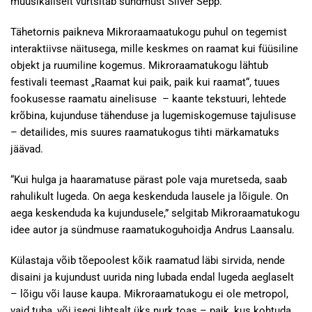
muusikaliselt vürtsitab sündmust Silver Sepp.
Tähetornis paikneva Mikroraamaatukogu puhul on tegemist
interaktiivse näitusega, mille keskmes on raamat kui füüsiline
objekt ja ruumiline kogemus. Mikroraamatukogu lähtub
festivali teemast „Raamat kui paik, paik kui raamat“, tuues
fookusesse raamatu ainelisuse – kaante tekstuuri, lehtede
krõbina, kujunduse tähenduse ja lugemiskogemuse tajulisuse
– detailides, mis suures raamatukogus tihti märkamatuks
jäävad.
“Kui hulga ja haaramatuse pärast pole vaja muretseda, saab
rahulikult lugeda. On aega keskenduda lausele ja lõigule. On
aega keskenduda ka kujundusele,” selgitab Mikroraamatukogu
idee autor ja sündmuse raamatukoguhoidja Andrus Laansalu.
Külastaja võib tõepoolest kõik raamatud läbi sirvida, nende
disaini ja kujundust uurida ning lubada endal lugeda aeglaselt
– lõigu või lause kaupa. Mikroraamatukogu ei ole metropol,
vaid tuba, või isegi lihtsalt üks nurk toas – paik, kus kohtuda