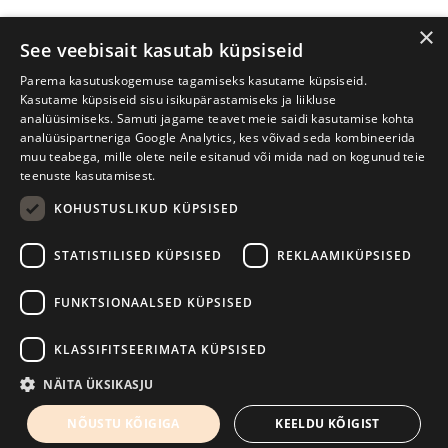
×
See veebisait kasutab küpsiseid
Parema kasutuskogemuse tagamiseks kasutame küpsiseid.
Kasutame küpsiseid sisu isikupärastamiseks ja liikluse
analüüsimiseks. Samuti jagame teavet meie saidi kasutamise kohta
analüüsipartneriga Google Analytics, kes võivad seda kombineerida
muu teabega, mille olete neile esitanud või mida nad on kogunud teie
teenuste kasutamisest.
KOHUSTUSLIKUD KÜPSISED
Prima Vista kirjandusfestival
W. Struve 1, Tartu 50091
STATISTILISED KÜPSISED
REKLAAMIKÜPSISED
+372 7427079
+372 56906836
FUNKTSIONAALSED KÜPSISED
info@kirjandusfestival.tartu.ee
Kontaktid
KLASSIFITSEERIMATA KÜPSISED
Kodulehe tegemine - AMA
NÄITA ÜKSIKASJU
NÕUSTU KÕIGIGA
KEELDU KÕIGIST