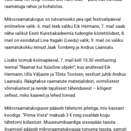
raamatuga rahus ja kohalolus.
Mikroraamatukogus on tutvumiseks pea igal festivalipäeval
eriilmeline valik: 6. mail teeb valiku Eik Hermann, 7. mail saab
näha valikut Eesti Kunstiakadeemia tudengite köitetöödest, 8.
mail on esindatud Lina Itagaki (Leedu) valik, 9. mail on valiku
raamatukokku teinud Jaak Tomberg ja Andrus Laansalu.
Lisaks toimub kolmapäeval, 7. mail kell 15.30 vestlusring
teemal “Raamat kui füüsiline objekt”, kus arutlevad Eik
Hermann, Ulla Väljaste ja Tõnis Tootsen, vestlust juhib Andrus
Laansalu. Räägitakse raamatute materjalidest, vormilistest
võimalustest ja nende tajulisest tähendusest – kõigest
sellest, miks kaaned ja lehed loevad.
Mikroraamatukogusse pääseb tähetorni piletiga, mis kassast
koodiga “Prima Vista” maksab 3 € ning sisaldab kogu
tähetorni külastust. Muuseumikaardiga sissepääs tasuta.
Avamisel pääseb mikroraamatukoguga tutvuma tasuta, samuti