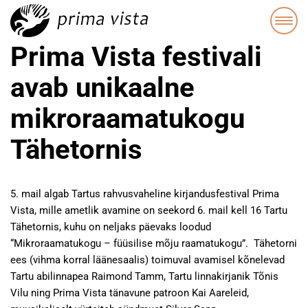
Prima Vista festivali
avab unikaalne
mikroraamatukogu
Tähetornis
5. mail algab Tartus rahvusvaheline kirjandusfestival Prima
Vista, mille ametlik avamine on seekord 6. mail kell 16 Tartu
Tähetornis, kuhu on neljaks päevaks loodud
“Mikroraamatukogu – füüsilise mõju raamatukogu”. Tähetorni
ees (vihma korral läänesaalis) toimuval avamisel kõnelevad
Tartu abilinnapea Raimond Tamm, Tartu linnakirjanik Tõnis
Vilu ning Prima Vista tänavune patroon Kai Aareleid,